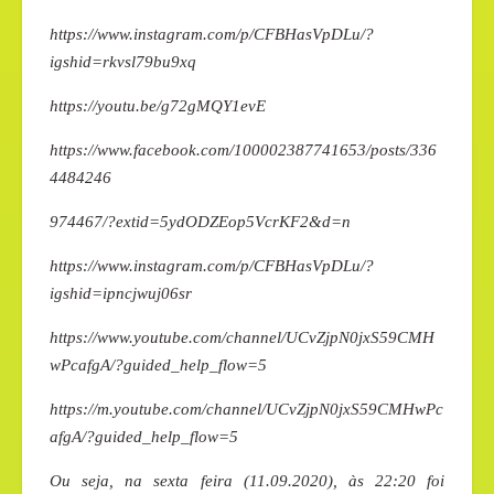
https://www.instagram.com/p/CFBHasVpDLu/?
igshid=rkvsl79bu9xq
https://youtu.be/g72gMQY1evE
https://www.facebook.com/100002387741653/posts/336
4484246
974467/?extid=5ydODZEop5VcrKF2&d=n
https://www.instagram.com/p/CFBHasVpDLu/?
igshid=ipncjwuj06sr
https://www.youtube.com/channel/UCvZjpN0jxS59CMH
wPcafgA/?guided_help_flow=5
https://m.youtube.com/channel/UCvZjpN0jxS59CMHwPc
afgA/?guided_help_flow=5
Ou seja, na sexta feira (11.09.2020), às 22:20 foi