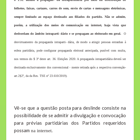
folhetos, faixas, cartazes, carros de som, envio de cartas e mensagens eletrônicas,
sempre limitado ao espaço destinado aos filiados do partido. Não se admite,
porém, a utilização dos meios de comunicação ou internet, haja vista que
desbordam do âmbito intraparti- dário e se propagam ao eleitorado em geral.
O
desvirtuamento da propaganda intraparti- dária, de modo a atingir pessoas estranhas à
esfera partidária, pode configurar propaganda eleitoral antecipada, punível com multa,
nos termos do $ 3º deste art. 36. Eleições 2020. A propaganda intrapartidária deverá ser
destinada exclusivamente dos convencional - mente retirada após a respectiva convenção-
art.2§2º, da da Res. TSE nº 23.610/2019).
Vê-se que a questão posta para deslinde consiste na
possibilidade de se admitir a divulgação e convocação
para prévias partidárias dos Partidos requeridos
possam
na internet.