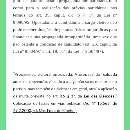
jurídicas para financiar a propaganda intrapartidária, bem
como para a realização das prévias partidárias, nos
termos do art. 39, caput, c.c. o § 1º, da Lei nº
9.096/95.
Opostulante à candidatura a cargo eletivo não
pode receber doações de pessoas físicas ou jurídicas para
financiar a sua propaganda intrapartidária, uma vez que
não ostenta a condição de candidato (art. 23, caput, da
Lei nº 9.504/97 e art. 19, §1º, da Lei nº 9.504/97).
“
Propaganda eleitoral antecipada.
A propaganda realizada
antes da convenção, visando a atingir não só os membros do
partido, mas também os eleitores em geral, atrai a aplicação
da multa prevista no art.
36
,
§ 3º
, da
Lei das Eleicoes
.
”
Colocação de faixas em vias públicas.
(Ac. Nº 15.562, de
29.2.2000, rel. Min. Eduardo Ribeiro.)