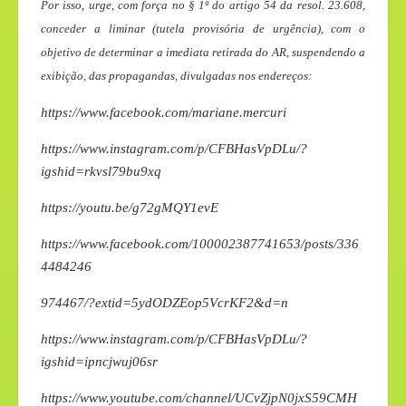
Por isso, urge, com força no § 1º do artigo 54 da resol. 23.608,
conceder a liminar (tutela provisória de urgência), com o
objetivo de determinar a imediata retirada do AR, suspendendo a
exibição, das propagandas, divulgadas nos endereços:
https://www.facebook.com/mariane.mercuri
https://www.instagram.com/p/CFBHasVpDLu/?
igshid=rkvsl79bu9xq
https://youtu.be/g72gMQY1evE
https://www.facebook.com/100002387741653/posts/336
4484246
974467/?extid=5ydODZEop5VcrKF2&d=n
https://www.instagram.com/p/CFBHasVpDLu/?
igshid=ipncjwuj06sr
https://www.youtube.com/channel/UCvZjpN0jxS59CMH