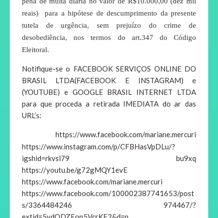
pena de multa diária no valor de R$10.000,00 (dez mil
reais) para a hipótese de descumprimento da presente
tutela de urgência, sem prejuízo do crime de
desobediência, nos termos do art.347 do Código
Eleitoral.
Notifique-se o
FACEBOOK SERVIÇOS ONLINE DO
BRASIL LTDA(FACEBOOK E INSTAGRAM) e
(YOUTUBE)
e GOOGLE BRASIL INTERNET LTDA
para que proceda a retirada IMEDIATA do ar das
URL’s:
https://www.facebook.com/mariane.mercuri
https://www.instagram.com/p/CFBHasVpDLu/?
igshid=rkvsl79 bu9xq
https://youtu.be/g72gMQY1evE
https://www.facebook.com/mariane.mercuri
https://www.facebook.com/100002387741653/post
s/3364484246 974467/?
extid=5ydODZEop5VcrKF2&d=n