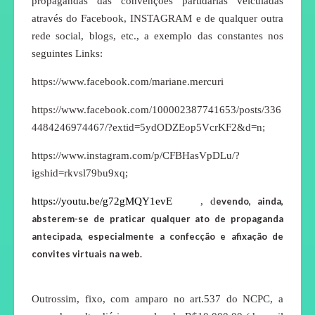
propagandas das convenções partidárias veículadas
através do Facebook, INSTAGRAM e de qualquer outra
rede social, blogs, etc., a exemplo das constantes nos
seguintes Links:
https://www.facebook.com/mariane.mercuri
https://www.facebook.com/100002387741653/posts/336
4484246974467/?extid=5ydODZEop5VcrKF2&d=n;
https://www.instagram.com/p/CFBHasVpDLu/?
igshid=rkvsl79bu9xq;
https://youtu.be/g72gMQY1evE
, d
evendo, ainda,
absterem-se de praticar qualquer ato de propaganda
antecipada, especialmente a confecção e afixação de
convites virtuais na web.
Outrossim, fixo, com amparo no art.537 do NCPC, a