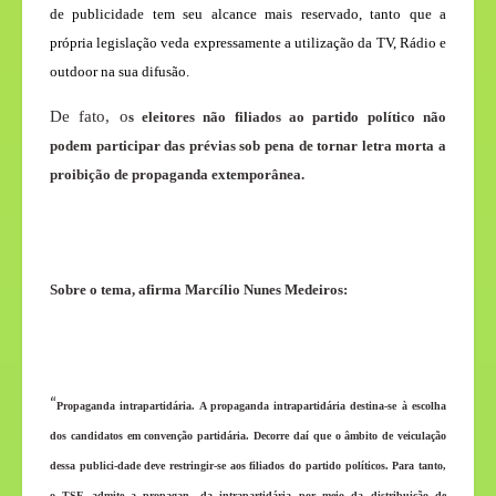
de publicidade tem seu alcance mais reservado, tanto que a
própria legislação veda expressamente a utilização da TV, Rádio e
outdoor na sua difusão.
De fato, o
s eleitores não filiados ao partido político não
podem participar das prévias sob pena de tornar letra morta a
proibição de propaganda extemporânea.
Sobre o tema, afirma Marcílio Nunes Medeiros:
“
Propaganda intrapartidária.
A propaganda intrapartidária destina-se à escolha
dos candidatos em convenção partidária. Decorre daí que o âmbito de veiculação
dessa publici-dade deve restringir-se aos filiados do partido políticos. Para tanto,
o TSE admite a propagan- da intrapartidária por meio da distribuição de