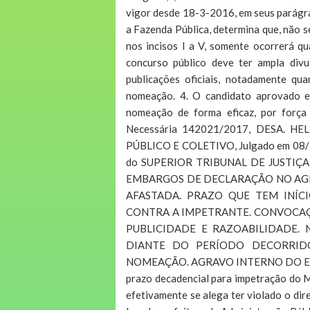
vigor desde 18-3-2016, em seus parágra
a Fazenda Pública, determina que, não s
nos incisos I a V, somente ocorrerá q
concurso público deve ter ampla div
publicações oficiais, notadamente qu
nomeação. 4. O candidato aprovado e
nomeação de forma eficaz, por força 
Necessária 142021/2017, DESA. 
PÚBLICO E COLETIVO, Julgado em 08/10
do SUPERIOR TRIBUNAL DE JUSTIÇ
EMBARGOS DE DECLARAÇÃO NO AGR
AFASTADA. PRAZO QUE TEM INÍC
CONTRA A IMPETRANTE. CONVOCAÇÃ
PUBLICIDADE E RAZOABILIDADE.
DIANTE DO PERÍODO DECORRID
NOMEAÇÃO. AGRAVO INTERNO DO ESTA
prazo decadencial para impetração do M
efetivamente se alega ter violado o dir