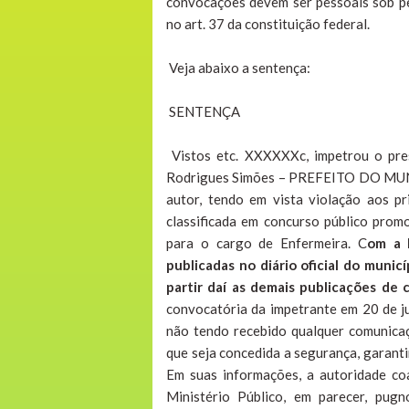
convocações devem ser pessoais sob pen
no art. 37 da constituição federal.
Veja abaixo a sentença:
SENTENÇA
Vistos etc. XXXXXXc, impetrou o pres
Rodrigues Simões – PREFEITO DO MUNI
autor, tendo em vista violação aos pr
classificada em concurso público prom
para o cargo de Enfermeira. C
om a 
publicadas no diário oficial do mun
partir daí as demais publicações de c
convocatória da impetrante em 20 de jun
não tendo recebido qualquer comunicaç
que seja concedida a segurança, garanti
Em suas informações, a autoridade c
Ministério Público, em parecer, pu