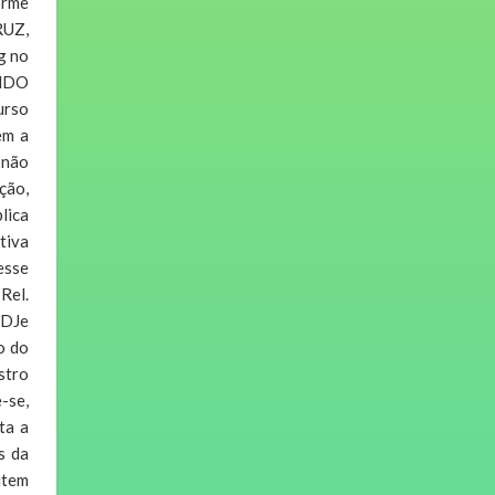
orme
RUZ,
g no
INDO
urso
em a
 não
ção,
lica
tiva
esse
Rel.
,DJe
o do
stro
-se,
ta a
s da
item