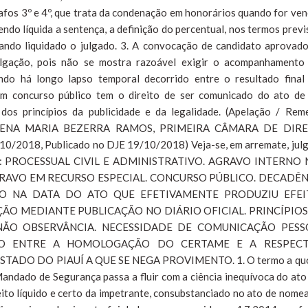
fos 3º e 4º, que trata da condenação em honorários quando for ven
endo líquida a sentença, a definição do percentual, nos termos previ
uando liquidado o julgado. 3. A convocação de candidato aprovad
ulgação, pois não se mostra razoável exigir o acompanhamento
ando há longo lapso temporal decorrido entre o resultado final
m concurso público tem o direito de ser comunicado do ato de
dos princípios da publicidade e da legalidade. (Apelação / Rem
HELENA MARIA BEZERRA RAMOS, PRIMEIRA CÂMARA DE DIRE
/2018, Publicado no DJE 19/10/2018) Veja-se, em arremate, jul
A: PROCESSUAL CIVIL E ADMINISTRATIVO. AGRAVO INTERNO 
AVO EM RECURSO ESPECIAL. CONCURSO PÚBLICO. DECADÊN
IO NA DATA DO ATO QUE EFETIVAMENTE PRODUZIU EFEI
O MEDIANTE PUBLICAÇÃO NO DIÁRIO OFICIAL. PRINCÍPIOS
 NÃO OBSERVÂNCIA. NECESSIDADE DE COMUNICAÇÃO PESS
O ENTRE A HOMOLOGAÇÃO DO CERTAME E A RESPECT
DO DO PIAUÍ A QUE SE NEGA PROVIMENTO. 1. O termo a qu
andado de Segurança passa a fluir com a ciência inequívoca do ato
eito líquido e certo da impetrante, consubstanciado no ato de nome