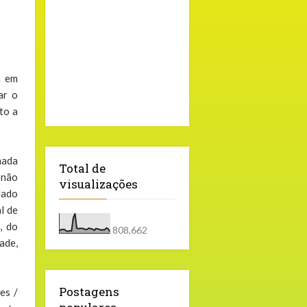
a em
ar o
to a
mada
Total de
 não
visualizações
dado
l de
, do
808,662
ade,
Postagens
es /