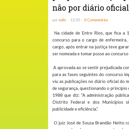
não por diário oficial"
por
tulio
12:30
0 Comentários
Na cidade de Entre Rios, que fica a 
concurso para o cargo de enfermeira,
cargo, após entrar na justiça teve gara
ser nomeada e tomar posse ao concurso 
A aprovada ao se sentir prejudicada com
para as fases seguintes do concurso imp
viu as publicações no diário oficial d
de segurança, questionando o princípio 
1988 que diz: “A administração pública
Distrito Federal e dos Municípios ob
publicidade e eficiência.”
O juiz José de Souza Brandão Netto co