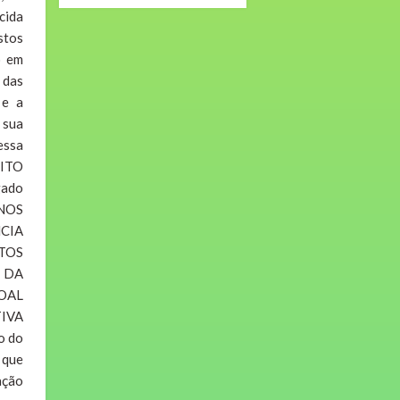
cida
stos
o em
 das
 e a
 sua
essa
ITO
gado
NOS
CIA
TOS
 DA
OAL
IVA
o do
 que
ação