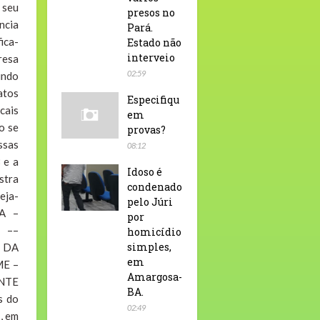
 seu
presos no
ncia
Pará.
ica-
Estado não
interveio
resa
02:59
undo
atos
Especifiqu
cais
em
o se
provas?
ssas
08:12
 e a
Idoso é
stra
condenado
eja-
pelo Júri
IA –
por
 ––
homicídio
simples,
 DA
em
E –
Amargosa-
NTE
BA.
s do
02:49
, em