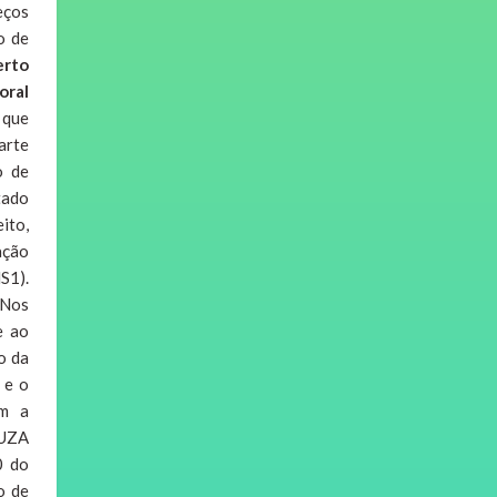
eços
o de
erto
oral
 que
arte
o de
tado
ito,
ação
S1).
 Nos
e ao
o da
 e o
im a
OUZA
0 do
o de