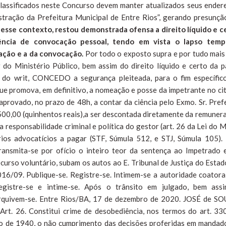
classificados neste Concurso devem manter atualizados seus ender
stração da Prefeitura Municipal de Entre Rios”, gerando presunçã
esse contexto, restou demonstrada ofensa a direito líquido e c
ência de convocação pessoal, tendo em vista o lapso temp
ação e a da convocação.
Por todo o exposto supra e por tudo mais
r do Ministério Público, bem assim do direito líquido e certo da p
 do writ, CONCEDO a segurança pleiteada, para o fim específic
ue promova, em definitivo, a nomeação e posse da impetrante no ci
aprovado, no prazo de 48h, a contar da ciência pelo Exmo. Sr. Prefe
$500,00 (quinhentos reais),a ser descontada diretamente da remuner
 responsabilidade criminal e política do gestor (art. 26 da Lei do M
ios advocatícios a pagar (STF, Súmula 512, e STJ, Súmula 105).
ransmita-se por ofício o inteiro teor da sentença ao Impetrado 
curso voluntário, subam os autos ao E. Tribunal de Justiça do Estad
016/09. Publique-se. Registre-se. Intimem-se a autoridade coatora
 registre-se e intime-se. Após o trânsito em julgado, bem ass
 arquivem-se. Entre Rios/BA, 17 de dezembro de 2020. JOSÉ de S
26. Constitui crime de desobediência, nos termos do art. 33
o de 1940, o não cumprimento das decisões proferidas em mandad