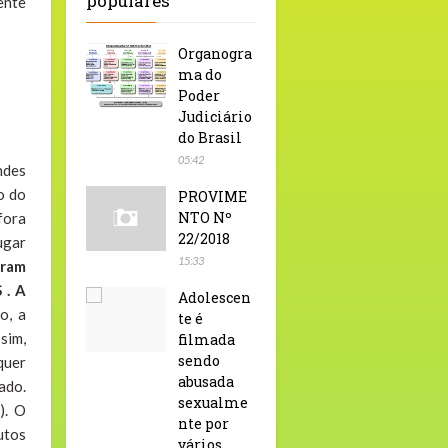
populares
ente
Organogra
ma do
Poder
Judiciário
do Brasil
05:42
ndes
o do
PROVIME
NTO Nº
fora
22/2018
ugar
15:33
oram
 . A
Adolescen
o, a
te é
sim,
filmada
sendo
quer
abusada
ado.
sexualme
). O
nte por
utos
vários