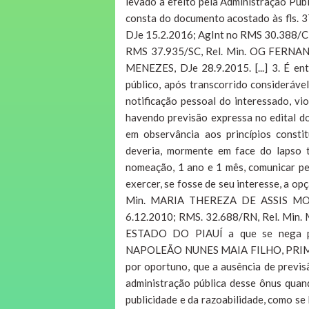
levado a efeito pela Administração Púb
consta do documento acostado às fls.
DJe 15.2.2016; AgInt no RMS 30.388/
RMS 37.935/SC, Rel. Min. OG FERNAN
MENEZES, DJe 28.9.2015. [...] 3. É e
público, após transcorrido consideráve
notificação pessoal do interessado, vi
havendo previsão expressa no edital d
em observância aos princípios constit
deveria, mormente em face do lapso 
nomeação, 1 ano e 1 mês, comunicar pe
exercer, se fosse de seu interesse, a 
Min. MARIA THEREZA DE ASSIS MOUR
6.12.2010; RMS. 32.688/RN, Rel. Mi
ESTADO DO PIAUÍ a que se nega pro
NAPOLEÃO NUNES MAIA FILHO, PRIMEI
por oportuno, que a ausência de previs
administração pública desse ônus qua
publicidade e da razoabilidade, como se