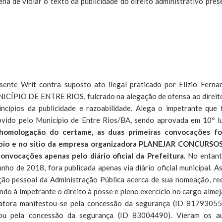
a de violar o texto da publicidade do direito administrativo pres
ente Writ contra suposto ato ilegal praticado por Elízio Ferna
CÍPIO DE ENTRE RIOS, fulcrado na alegação de ofensa ao direit
incípios da publicidade e razoabilidade. Alega o impetrante que 
ovido pelo Município de Entre Rios/BA, sendo aprovada em 10º l
homologação do certame, as duas primeiras convocações f
icípio e no sitio da empresa organizadora PLANEJAR CONCURSOS
onvocações apenas pelo diário oficial da Prefeitura.
No entant
ho de 2018, fora publicada apenas via diário oficial municipal. As
ão pessoal da Administração Pública acerca de sua nomeação, re
ndo à Impetrante o direito à posse e pleno exercício no cargo almej
oatora manifestou-se pela concessão da segurança (ID 81793055
gnou pela concessão da segurança (ID 83004490). Vieram os a