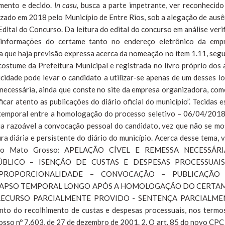
amento e decido.
In casu,
busca a parte impetrante, ver reconhecido
lizado em 2018 pelo Município de Entre Rios, sob a alegação de ausê
Edital do Concurso. Da leitura do edital do concurso em análise verif
informações do certame tanto no endereço eletrônico da emp
da que haja previsão expressa acerca da nomeação no item 1.11, seg
 costume da Prefeitura Municipal e registrada no livro próprio dos 
cidade pode levar o candidato a utilizar-se apenas de um desses lo
necessária, ainda que conste no site da empresa organizadora, com
ficar atento as publicações do diário oficial do município”. Tecidas e
temporal entre a homologação do processo seletivo – 06/04/2018
a razoável a convocação pessoal do candidato, vez que não se mo
ra diária e persistente do diário do município. Acerca desse tema, v
ça do Mato Grosso: APELAÇÃO CÍVEL E REMESSA NECESSÁR
BLICO – ISENÇÃO DE CUSTAS E DESPESAS PROCESSUAIS
 PROPORCIONALIDADE – CONVOCAÇÃO – PUBLICAÇÃO
 LAPSO TEMPORAL LONGO APÓS A HOMOLOGAÇÃO DO CERTAM
RECURSO PARCIALMENTE PROVIDO - SENTENÇA PARCIALME
nto do recolhimento de custas e despesas processuais, nos termo
rosso nº 7.603, de 27 de dezembro de 2001. 2. O art. 85 do novo CPC 