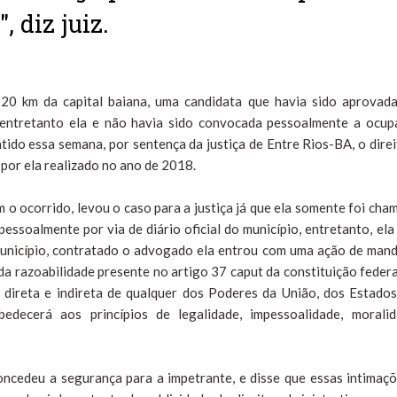
, diz juiz.
120 km da capital baiana, uma candidata que havia sido aprovad
 entretanto ela e não havia sido convocada pessoalmente a ocup
ntido essa semana, por sentença da justiça de Entre Rios-BA, o direi
por ela realizado no ano de 2018.
 o ocorrido, levou o caso para a justiça já que ela somente foi cha
essoalmente por via de diário oficial do município, entretanto, ela
o município, contratado o advogado ela entrou com uma ação de man
da razoabilidade presente no artigo 37 caput da constituição federa
 direta e indireta de qualquer dos Poderes da União, dos Estados
edecerá aos princípios de legalidade, impessoalidade, moralid
ncedeu a segurança para a impetrante, e disse que essas intimaçõ