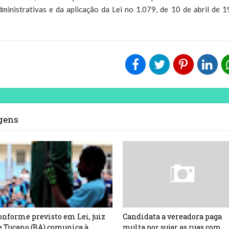
ministrativas e da aplicação da Lei no 1.079, de 10 de abril de 1
agens
onforme previsto em Lei, juiz
Candidata a vereadora paga
e Tucano (BA) comunica à
multa por sujar as ruas com