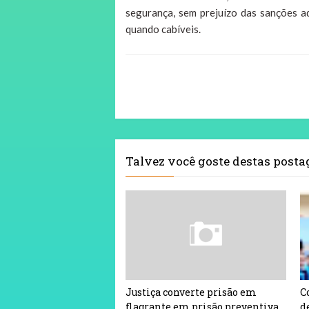
segurança, sem prejuízo das sanções ad
quando cabíveis.
Talvez você goste destas post
Justiça converte prisão em
C
flagrante em prisão preventiva
d