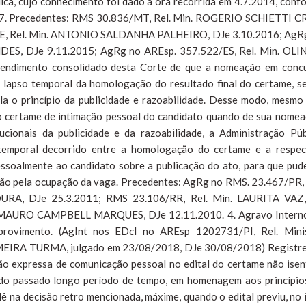
lica, cujo conhecimento foi dado a ora recorrida em 4.7.2014, conf
 37. Precedentes: RMS 30.836/MT, Rel. Min. ROGERIO SCHIETTI C
CE, Rel. Min. ANTONIO SALDANHA PALHEIRO, DJe 3.10.2016; AgR
DES, DJe 9.11.2015; AgRg no AREsp. 357.522/ES, Rel. Min. OL
ntendimento consolidado desta Corte de que a nomeação em conc
l lapso temporal da homologação do resultado final do certame, s
ola o princípio da publicidade e razoabilidade. Desse modo, mesmo
o certame de intimação pessoal do candidato quando de sua nomea
ucionais da publicidade e da razoabilidade, a Administração Púb
temporal decorrido entre a homologação do certame e a respec
ssoalmente ao candidato sobre a publicação do ato, para que pud
opção pela ocupação da vaga. Precedentes: AgRg no RMS. 23.467/PR, 
A, DJe 25.3.2011; RMS 23.106/RR, Rel. Min. LAURITA VAZ
n. MAURO CAMPBELL MARQUES, DJe 12.11.2010. 4. Agravo Intern
vimento. (AgInt nos EDcl no AREsp 1202731/PI, Rel. Mini
RA TURMA, julgado em 23/08/2018, DJe 30/08/2018) Registre
ão expressa de comunicação pessoal no edital do certame não isen
ndo passado longo período de tempo, em homenagem aos princípio
 lê na decisão retro mencionada, máxime, quando o edital previu, no 