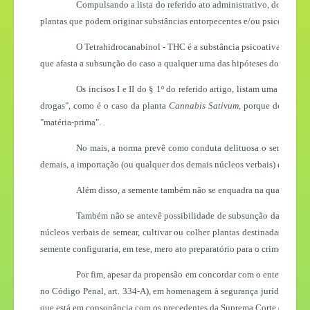
Compulsando a lista do referido ato administrativo, do que se
plantas que podem originar substâncias entorpecentes e/ou psicotrópicas
O Tetrahidrocanabinol - THC é a substância psicoativa encont
que afasta a subsunção do caso a qualquer uma das hipóteses do art. 33,
Os incisos I e II do § 1º do referido artigo
,
listam uma série de
drogas", como é o caso da planta
Cannabis Sativum
, porque dela se e
"matéria-prima".
No mais, a norma prevê como conduta delituosa o semeio, o cu
demais, a importação (ou qualquer dos demais núcleos verbais) da semen
Além disso, a semente também não se enquadra na qualificaçã
Também não se antevê possibilidade de subsunção da conduta a
núcleos verbais de semear, cultivar ou colher plantas destinadas à pr
semente configuraria, em tese, mero ato preparatório para o crime do art
Por fim, apesar da propensão em concordar com o entendiment
no Código Penal, art. 334-A), em homenagem à segurança jurídica e ao p
que está em consonância com os precedentes da Suprema Corte
e que co