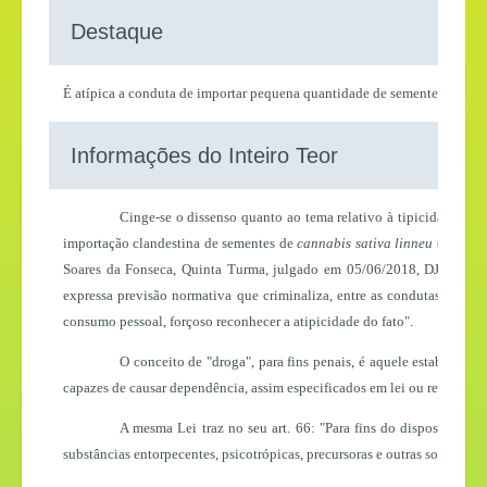
Destaque
É atípica a conduta de importar pequena quantidade de sementes de ma
Informações do Inteiro Teor
Cinge-se o dissenso quanto ao tema relativo à tipicidade o
importação clandestina de sementes de
cannabis sativa linneu
(maconha
Soares da Fonseca, Quinta Turma, julgado em 05/06/2018, DJe 15/06/
expressa previsão normativa que criminaliza, entre as condutas do ar
consumo pessoal, forçoso reconhecer a atipicidade do fato".
O conceito de "droga", para fins penais, é aquele estabelecid
capazes de causar dependência, assim especificados em lei ou relaciona
A mesma Lei traz no seu art. 66: "Para fins do disposto no p
substâncias entorpecentes, psicotrópicas, precursoras e outras sob contr