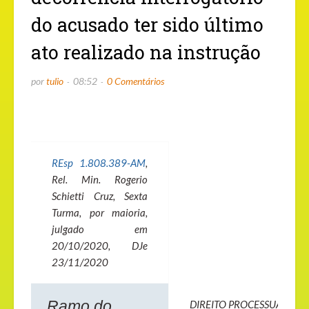
do acusado ter sido último
ato realizado na instrução
por
tulio
08:52
0 Comentários
REsp 1.808.389-AM
,
Rel. Min. Rogerio
Schietti Cruz, Sexta
Turma, por maioria,
julgado em
20/10/2020
, DJe
23/11/2020
Ramo do
DIREITO PROCESSUAL PEN