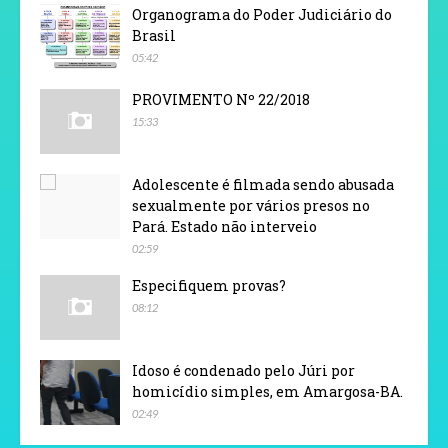
Organograma do Poder Judiciário do
Brasil
05:42
PROVIMENTO Nº 22/2018
15:33
Adolescente é filmada sendo abusada
sexualmente por vários presos no
Pará. Estado não interveio
02:59
Especifiquem provas?
08:12
Idoso é condenado pelo Júri por
homicídio simples, em Amargosa-BA.
02:49