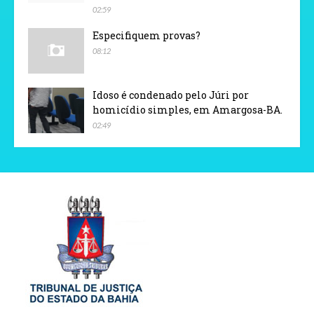
02:59
Especifiquem provas?
08:12
Idoso é condenado pelo Júri por
homicídio simples, em Amargosa-BA.
02:49