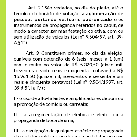
Art. 2º São vedados, no dia do pleito, até o
término do horário de votação, a
aglomeração de
pessoas portando vestuário padronizado
e os
instrumentos de propaganda referidos no caput, de
modo a caracterizar manifestação coletiva, com ou
sem utilização de veículos (Lei nº 9.504/97, art. 39-
A,§1º).
Art. 3. Constituem crimes, no dia da eleição,
puníveis com detenção de 6 (seis) meses a 1 (um)
ano, e multa no valor de R$ 5.320,50 (cinco mil,
trezentos e vinte reais e cinquenta centavos) a R$
15.961,50 (quinze mil, novecentos e sessenta e um
reais e cinquenta centavos)
(Lei nº 9.504/1997, art.
39, § 5º, I a IV)
:
I - o uso de alto-falantes e amplificadores de som ou
a promoção de comício ou carreata;
II - a arregimentação de eleitora e eleitor ou a
propaganda de boca de urna;
III - a divulgação de qualquer espécie de propaganda
de partidos políticos ou de suas candidatas ou seus