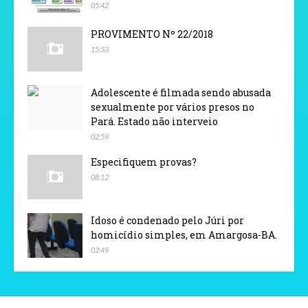
05:42
PROVIMENTO Nº 22/2018
15:33
Adolescente é filmada sendo abusada
sexualmente por vários presos no
Pará. Estado não interveio
02:59
Especifiquem provas?
08:12
Idoso é condenado pelo Júri por
homicídio simples, em Amargosa-BA.
02:49