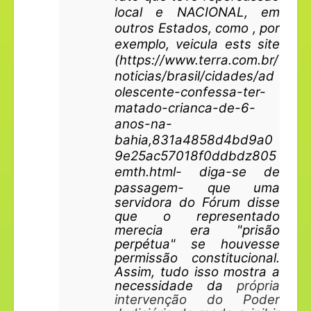
local e NACIONAL, em 
outros Estados, como , por 
exemplo, veicula ests site 
(https://www.terra.com.br/
noticias/brasil/cidades/ad
olescente-confessa-ter-
matado-crianca-de-6-
anos-na-
bahia,831a4858d4bd9a0
9e25ac57018f0ddbdz805
emth.html- diga-se de 
passagem- que u
ma 
servidora do Fórum disse 
que o representado 
merecia era "prisão 
perpétua" se houvesse 
permissão constitucional. 
Assim, tudo isso mostra a 
necessidade da
 própria 
intervenção do Poder 