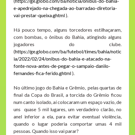
(
https://ge.globo.com/ba/noticia/onibus-do-bahia-
e-apedrejado-na-chegada-ao-barradao-diretoria-
vai-prestar-queixa.ghtml
).
Há pouco tempo, alguns torcedores estilhaçaram,
com bombas, o ônibus do Bahia, atingindo alguns
jogadores do clube.
(
https://ge.globo.com/ba/futebol/times/bahia/notic
ia/2022/02/24/onibus-do-bahia-e-atacado-na-
fonte-nova-antes-de-pegar-o-sampaio-danilo-
fernandes-fica-ferido.ghtml
).
No último jogo do Bahia e Grêmio, pelas quartas de
final da Copa do Brasil, a torcida do Grêmio ficou
num canto isolado, aí colocaram um espaço vazio, de
uns quase 5 mil lugares, um verdadeiro clarão, no
anel inferior a ela, para evitar eventual violência,
quando o lugar poderia comportar umas 4 mil
pessoas. Quando isso vai parar?