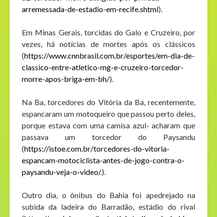
arremessada-de-estadio-em-recife.shtml
).
Em Minas Gerais, torcidas do Galo e Cruzeiro, por
vezes, há notícias de mortes após os clássicos
(
https://www.cnnbrasil.com.br/esportes/em-dia-de-
classico-entre-atletico-mg-e-cruzeiro-torcedor-
morre-apos-briga-em-bh/
).
Na Ba, torcedores do Vitória da Ba, recentemente,
espancaram um motoqueiro que passou perto deles,
porque estava com uma camisa azul- acharam que
passava um torcedor do Paysandu
(
https://istoe.com.br/torcedores-do-vitoria-
espancam-motociclista-antes-de-jogo-contra-o-
paysandu-veja-o-video/
.).
Outro dia, o ônibus do Bahia foi apedrejado na
subida da ladeira do Barradão, estádio do rival