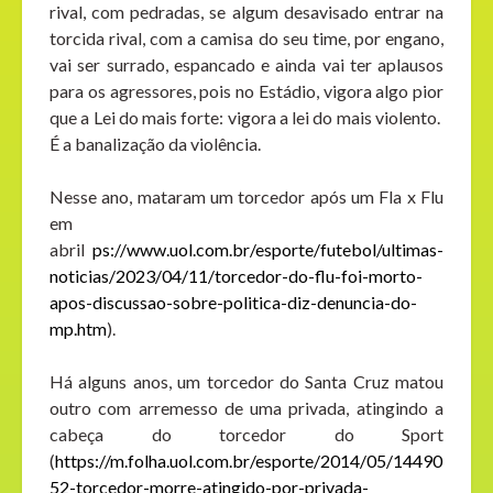
rival, com pedradas, se algum desavisado entrar na
torcida rival, com a camisa do seu time, por engano,
vai ser surrado, espancado e ainda vai ter aplausos
para os agressores, pois no Estádio, vigora algo pior
que a Lei do mais forte: vigora a lei do mais violento.
É a banalização da violência.
Nesse ano, mataram um torcedor após um Fla x Flu
em
abril
ps://www.uol.com.br/esporte/futebol/ultimas-
noticias/2023/04/11/torcedor-do-flu-foi-morto-
apos-discussao-sobre-politica-diz-denuncia-do-
mp.htm
).
Há alguns anos, um torcedor do Santa Cruz matou
outro com arremesso de uma privada, atingindo a
cabeça do torcedor do Sport
(
https://m.folha.uol.com.br/esporte/2014/05/14490
52-torcedor-morre-atingido-por-privada-