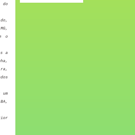
a do
ido,
-MG,
m o
os a
nha,
ra,
ados
r um
BA,
rior