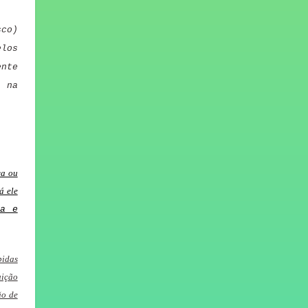
sco)
los
ente
a na
ça ou
á ele
ça e
bidas
uição
ão de