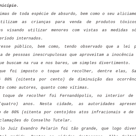
nicípio.
imas de toda espécie de absurdo, bem como o seu aliciam
tilizam as crianças para venda de produtos tóxico
es visando utilizar menores com vistas as medidas só
eríodo internados.
resse público, bem como, tendo observado que a lei p
-a de pessoas inescrupulosas que aproveitam a inocência
ue buscam na rua e nos bares, um simples divertimento.
que foi imposto o toque de recolher, dentre elas, Sa
é 80% (oitenta por cento) de diminuição das ocorrênc
to como autores, quanto como vítimas.
 toque de recolher foi Fernandópolis, no interior de
(quatro) anos. Nesta cidade, as autoridades apresen
o de 80% (oitenta por cento)dos atos infracionais e de
clamações do Conselho Tutelar.
elo Juiz Evandro Pelarin foi tão grande, que logo dive