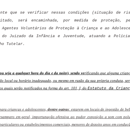
nte que se verificar nessas condições (situação de ri
citado, será encaminhada, por medida de proteção, pe
 Agentes Voluntários de Proteção à Criança e ao Adolesc
 do Juizado da Infância e Juventude, atuando a Políci
ho Tutelar.
u seja a qualquer hora do dia e da noite), sendo ve
rificando que alguma crian
 do local ou horário inadequado, ou mesmo em razão da sua própria conduta, ser
os quais serão notificados na forma do art. 101, I, do
Estatuto da Crian
para crianças e adolescentes,
dentre outras
: estarem em locais de ingestão de be
 desamparo em geral, importunação ofensiva ao pudor, exposição a som com pol
particulares ou estabelecimentos comerciais, menores de dezoito anos em conduç