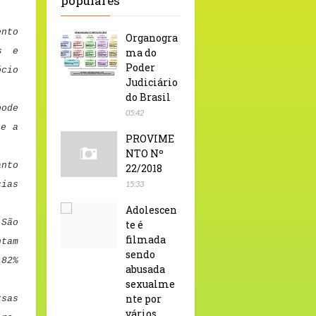
populares
ento
Organogra
s e
ma do
Poder
cio
Judiciário
do Brasil
ode
05:42
 e a
PROVIME
NTO Nº
nto
22/2018
ias
15:33
Adolescen
 São
te é
filmada
tam
sendo
 82%
abusada
sexualme
nte por
rsas
vários