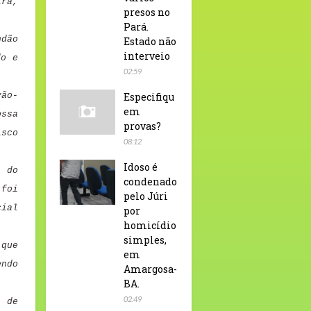
ra,
presos no
Pará.
ndão
Estado não
interveio
do e
02:59
vão-
Especifiqu
em
ossa
provas?
isco
08:12
Idoso é
a do
condenado
 foi
pelo Júri
cial
por
homicídio
simples,
 que
em
ndo
Amargosa-
BA.
02:49
 de