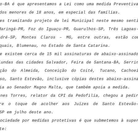
o-BA é que apresentamos a Lei como uma medida Preventiv
dos menores de 18 anos, em especial das famílias.
es tramitando projeto de lei Municipal neste mesmo sent
Maringá-PR, Foz do Iguaçu-PR, Guarulhos-SP, Três Lagoas
André-SP, Montes Claros – MG, entre outras, estão co
quais, Blumenau, no Estado de Santa Catarina.
e existem cerca de 15 mil assinaturas de abaixo-assinad
iundas das cidades Salvador, Feira de Santana-BA, Serri
ção do Almeida, Conceição do Coité, Tucano, Cachoei
so, Santo Estevão, inclusive cópias destes abaixo-assin
ia ao Senador Magno Malta, que também apoia a medida.
enes Torres, relator da CPI da Pedofilia, chegou a pedi
bre o toque de acolher aos Juízes de Santo Estevão-
SP em julho deste ano.
ociedade por medidas protetivas é que submetemos à supe
te: