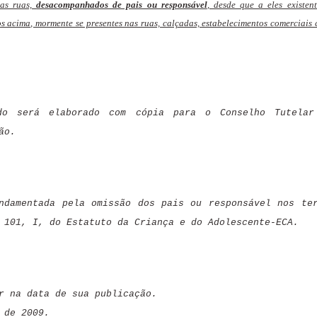
nas ruas,
desacompanhados de pais ou responsável
, desde que a eles existen
os acima, mormente se presentes nas ruas, calçadas, estabelecimentos comerciais
do será elaborado com cópia para o Conselho Tutelar
ão.
ndamentada pela omissão dos pais ou responsável nos te
 101, I, do Estatuto da Criança e do Adolescente-ECA.
r na data de sua publicação.
 de 2009.