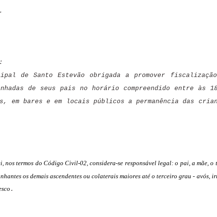
.
:
ipal de Santo Estevão obrigada a promover fiscalizaçã
anhadas de seus pais no horário compreendido entre às 1
s, em bares e em locais públicos a permanência das cria
i, nos termos do Código Civil-02, considera-se responsável legal: o pai, a mãe, o t
antes os demais ascendentes ou colaterais maiores até o terceiro grau - avós, i
esco
.