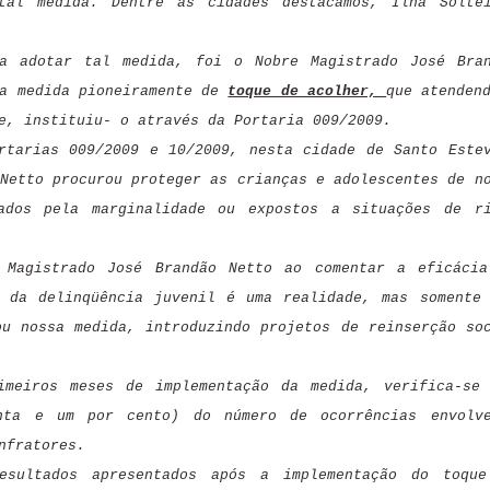
tal medida. Dentre as cidades destacamos, Ilha Soltei
a adotar tal medida, foi o Nobre Magistrado José Bra
 a medida pioneiramente de
toque de acolher,
que atenden
e, instituiu- o através da Portaria 009/2009.
rtarias 009/2009 e 10/2009, nesta cidade de Santo Este
Netto procurou proteger as crianças e adolescentes de n
ados pela marginalidade ou expostos a situações de r
 Magistrado José Brandão Netto ao comentar a eficáci
 da delinqüência juvenil é uma realidade, mas somente
ou nossa medida, introduzindo projetos de reinserção so
imeiros meses de implementação da medida, verifica-se
nta e um por cento) do número de ocorrências envolve
nfratores.
esultados apresentados após a implementação do toque