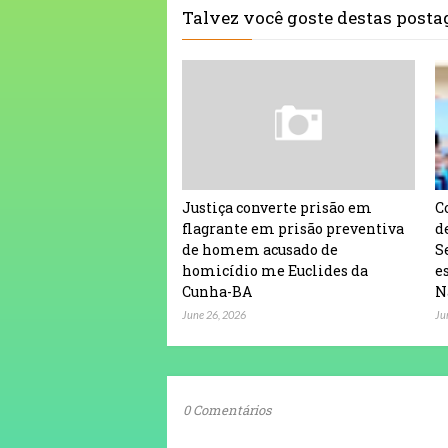
Talvez você goste destas post
Justiça converte prisão em
C
flagrante em prisão preventiva
d
de homem acusado de
S
homicídio me Euclides da
e
Cunha-BA
N
June 26, 2026
Ju
0 Comentários