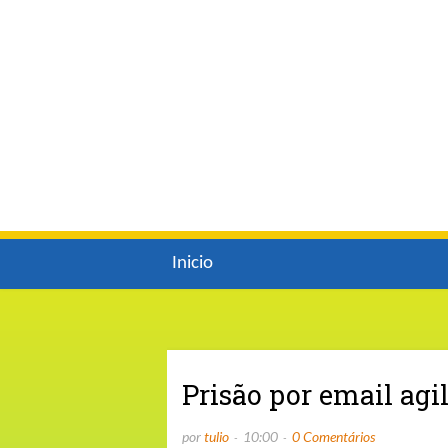
Inicio
Prisão por email agil
por
tulio
10:00
0 Comentários