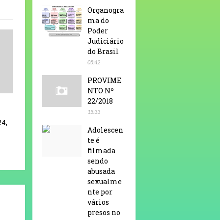
Organogra
ma do
Poder
Judiciário
do Brasil
05:42
PROVIME
NTO Nº
22/2018
15:33
24,
Adolescen
te é
filmada
sendo
abusada
sexualme
nte por
vários
presos no