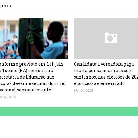
agens
onforme previsto em Lei, juiz
Candidata a vereadora paga
e Tucano (BA) comunica à
multa por sujar as ruas com
ecretaria de Educação que
santinhos, nas eleições de 20
scolas devem executar do Hino
e processo é encerrrado
acional semanalmente
May 04, 2026
ne 18, 2026