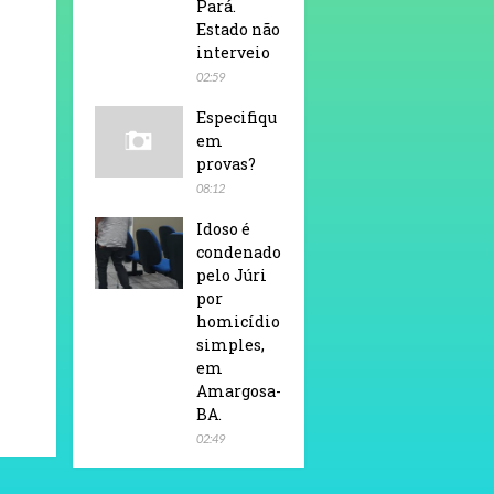
Pará.
Estado não
interveio
02:59
Especifiqu
em
provas?
08:12
Idoso é
condenado
pelo Júri
por
homicídio
simples,
em
Amargosa-
BA.
02:49