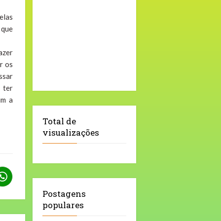
elas
 que
azer
r os
ssar
 ter
im a
Total de
visualizações
Postagens
populares