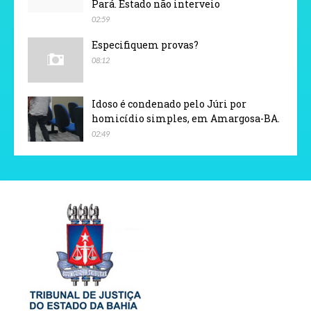
Pará. Estado não interveio
02:59
Especifiquem provas?
08:12
Idoso é condenado pelo Júri por
homicídio simples, em Amargosa-BA.
02:49