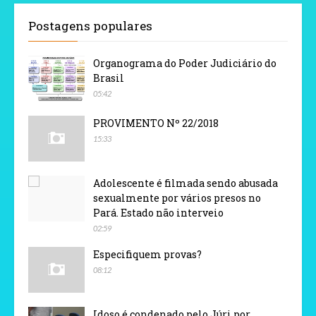
Postagens populares
Organograma do Poder Judiciário do
Brasil
05:42
PROVIMENTO Nº 22/2018
15:33
Adolescente é filmada sendo abusada
sexualmente por vários presos no
Pará. Estado não interveio
02:59
Especifiquem provas?
08:12
Idoso é condenado pelo Júri por