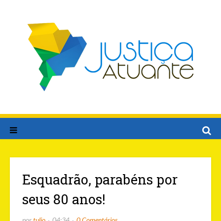
Esquadrão, parabéns por
seus 80 anos!
por
tulio
04:34
0 Comentários