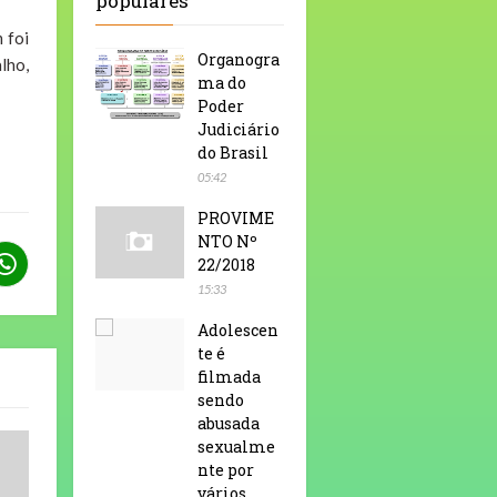
populares
 foi
Organogra
lho,
ma do
Poder
Judiciário
do Brasil
05:42
PROVIME
NTO Nº
22/2018
15:33
Adolescen
te é
filmada
sendo
abusada
sexualme
nte por
vários