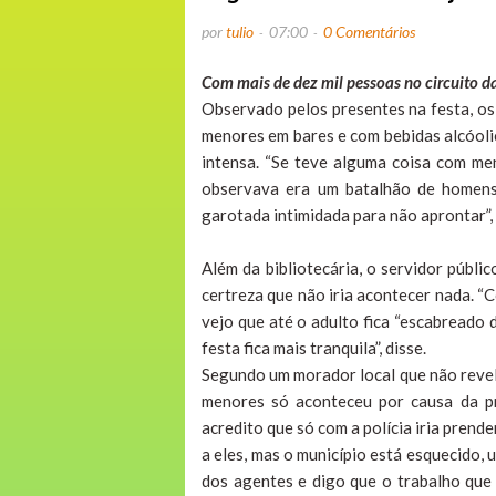
por
tulio
07:00
0 Comentários
Com mais de dez mil pessoas no circuito da 
Observado pelos presentes na festa, os
menores em bares e com bebidas alcóolic
intensa. “Se teve alguma coisa com me
observava era um batalhão de homens
garotada intimidada para não aprontar”, 
Além da bibliotecária, o servidor públ
certreza que não iria acontecer nada. “
vejo que até o adulto fica “escabreado 
festa fica mais tranquila”, disse.
Segundo um morador local que não revelo
menores só aconteceu por causa da p
acredito que só com a polícia iria prend
a eles, mas o município está esquecido,
dos agentes e digo que o trabalho que 