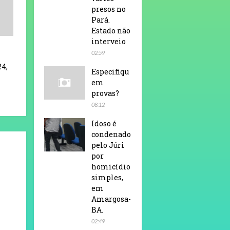
presos no
Pará.
Estado não
interveio
02:59
24,
Especifiqu
em
provas?
08:12
Idoso é
condenado
pelo Júri
por
homicídio
simples,
em
Amargosa-
BA.
02:49