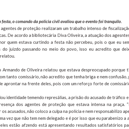
festa, o comando da polícia civil avaliou que o evento foi tranquilo
.
 agentes de proteção realizaram um trabalho intenso de fiscalizaçã
as. De acordo a bibliotecária Diva Oliveira, a atuação dos agesntes
nor quem estava curtindo a festa não percebeu, pois o que eu se
 do juizdo passando no meio do povo, isso eu acredito que dei
relatou.
ico Armando de Oliveira relatou que estava despreocupado porque t
Com tanto comissário, não acredito que tenha briga e nem confusão, 
de aprontar na frente deles, pois com um reforço forte de comissári
u identidade temendo represálias, a prisão do acusado de tráfico e
resença dos agentes de proteção que estava intensa na praça. 
er os acusados, não coloco a culpa na polícia e nem responsabilizo ap
 uma vez que não tem nem delegado e é por isso que eu parabenizo a 
eles estão afzendo está apresentando resultados satisfatórios pa