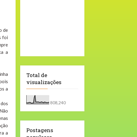
o de
 foi
mpre
xa a
inha
Total de
pois
visualizações
os a
808,240
 dos
“Não
enas
ação
Postagens
ra a