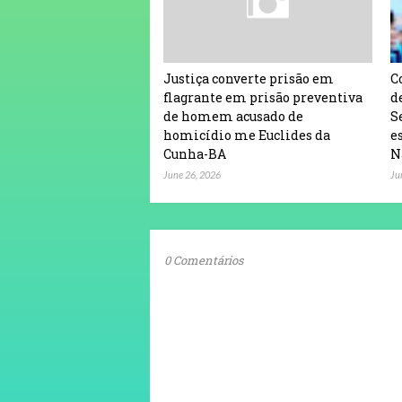
Justiça converte prisão em
C
flagrante em prisão preventiva
d
de homem acusado de
S
homicídio me Euclides da
e
Cunha-BA
N
June 26, 2026
Ju
0 Comentários