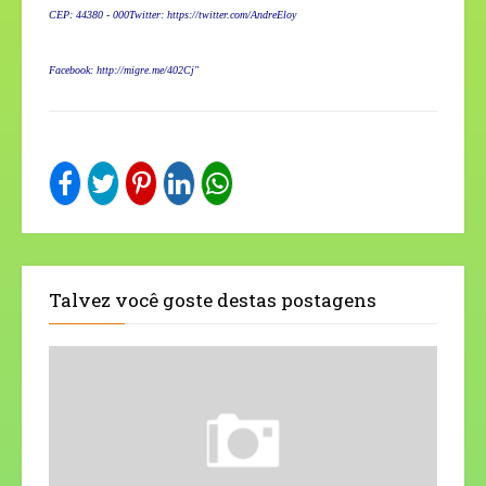
CEP: 44380 - 000
Twitter:
https://twitter.com/AndreEloy
Facebook:
http://migre.me/402Cj"
Talvez você goste destas postagens