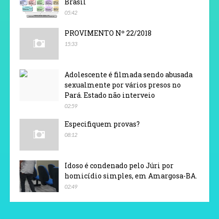
Brasil
05:42
PROVIMENTO Nº 22/2018
15:33
Adolescente é filmada sendo abusada
sexualmente por vários presos no
Pará. Estado não interveio
02:59
Especifiquem provas?
08:12
Idoso é condenado pelo Júri por
homicídio simples, em Amargosa-BA.
02:49