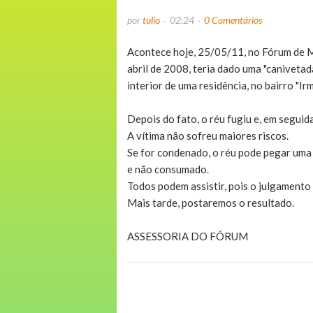
por
tulio
02:24
0 Comentários
Acontece hoje, 25/05/11, no Fórum d
abril de 2008, teria dado uma "caniveta
interior de uma residência, no bairro "Ir
Depois do fato, o réu fugiu e, em seguida
A vítima não sofreu maiores riscos.
Se for condenado, o réu pode pegar uma 
e não consumado.
Todos podem assistir, pois o julgamento 
Mais tarde, postaremos o resultado.
ASSESSORIA DO FÓRUM