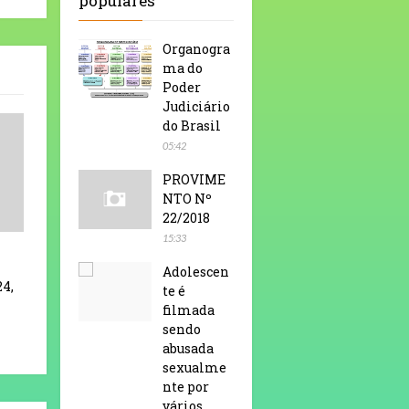
populares
Organogra
ma do
Poder
Judiciário
do Brasil
05:42
PROVIME
NTO Nº
22/2018
15:33
Adolescen
24,
te é
filmada
sendo
abusada
sexualme
nte por
vários