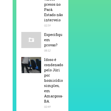
presos no
Pará.
Estado não
interveio
02:59
Especifiqu
em
provas?
08:12
Idoso é
condenado
pelo Júri
por
homicídio
simples,
em
Amargosa-
BA.
02:49