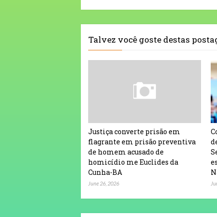
Talvez você goste destas post
Justiça converte prisão em
C
flagrante em prisão preventiva
d
de homem acusado de
S
homicídio me Euclides da
e
Cunha-BA
N
June 26, 2026
Ju