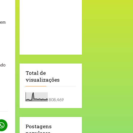
 em
ado
Total de
visualizações
808,469
Postagens