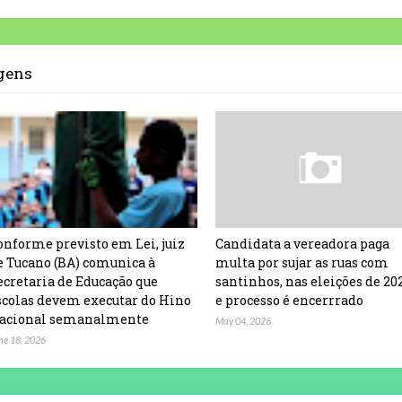
agens
onforme previsto em Lei, juiz
Candidata a vereadora paga
e Tucano (BA) comunica à
multa por sujar as ruas com
ecretaria de Educação que
santinhos, nas eleições de 20
scolas devem executar do Hino
e processo é encerrrado
acional semanalmente
May 04, 2026
ne 18, 2026