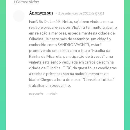
1 Comentários
Anonymous
1 de setembro de 2011 às 07:01
Exmº. Sr. Dr. José B. Netto, seja bem vindo a nossa
região e prepare-se pois VExª. irá ter muito trabalho
em relação a menores, especialmente na cidade de
Olindina. Já neste mês de setembro, um cidadão
conhecido como SANDRO VAGNER, estará
promovendo uma festa com o título "Escolha da
Rainha da Micareta, participação de trvestis" uma
vinheta está sendo veiculada em carros de som na
cidade de Olindina. O "X" da questão, as candidatas
a rainha e pricensas sao na maioria menores de
idade. Chegou a hora do nosso "Conselho Tutelar"
trabalhar um pouquinho.
Responder
Excluir