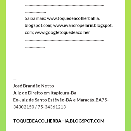
..............................
..............................
..............................
........................
Saiba mais:
www.toquedeacolherbahia.
blogspot.com
;
www.evandropelarin.blogspot.
com
;
www.googletoquedeacolher
..............................
..............................
..............................
.......................
--
José Brandão Netto
Juiz de Direito em Itapicuru-Ba
Ex-Juiz de Santo Estêvão-BA e Maracás_BA
75-
34302150 / 75-34361213
TOQUEDEACOLHERBAHIA.BLOGSPOT.COM