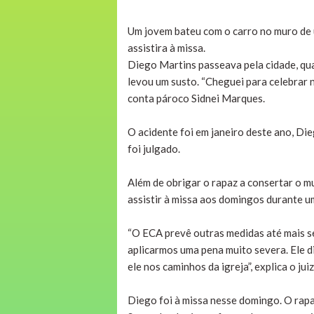
Um jovem bateu com o carro no muro de 
assistira à missa.
Diego Martins passeava pela cidade, qua
levou um susto. “Cheguei para celebrar n
conta pároco Sidnei Marques.
O acidente foi em janeiro deste ano, Die
foi julgado.
Além de obrigar o rapaz a consertar o m
assistir à missa aos domingos durante u
“O ECA prevê outras medidas até mais s
aplicarmos uma pena muito severa. Ele d
ele nos caminhos da igreja”, explica o ju
Diego foi à missa nesse domingo. O rapa