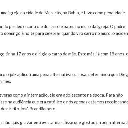
uma igreja da cidade de Maracás, na Bahia, e teve como penalidade
ndo perdeu o controle do carro e bateu no muro da igreja. O padre
o domingo à noite para celebrar quando vi o carro no muro, o acident
go tinha 17 anos e dirigia o carro da mãe. Este mês, já com 18 anos, 
uro o juiz aplicou uma pena alternativa curiosa: determinou que Die
m mês.
everas como a internação, ele era adolescente na época. Para não
isse na audiência que era católico e nós apenas estamos recolocand
iz de direito José Brandão neto.
z não quis gravar entrevista, mas disse que gostou da pena alternati