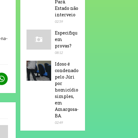
Pará.
Estado não
interveio
02:59
Especifiqu
-na-
em
provas?
08:12
Idoso é
condenado
pelo Júri
por
homicídio
simples,
em
Amargosa-
BA.
02:49