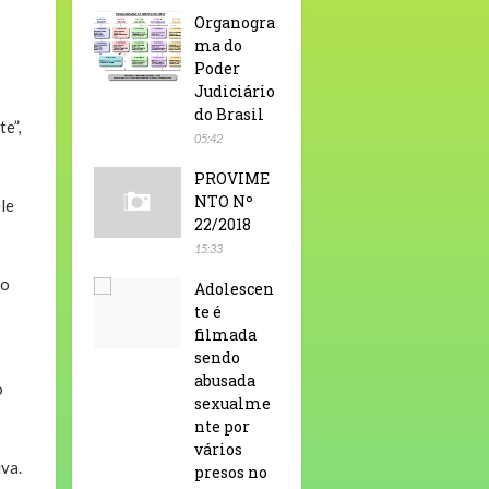
Organogra
ma do
Poder
Judiciário
do Brasil
e”,
05:42
PROVIME
NTO Nº
ele
22/2018
15:33
go
Adolescen
te é
filmada
sendo
abusada
o
sexualme
nte por
vários
va.
presos no