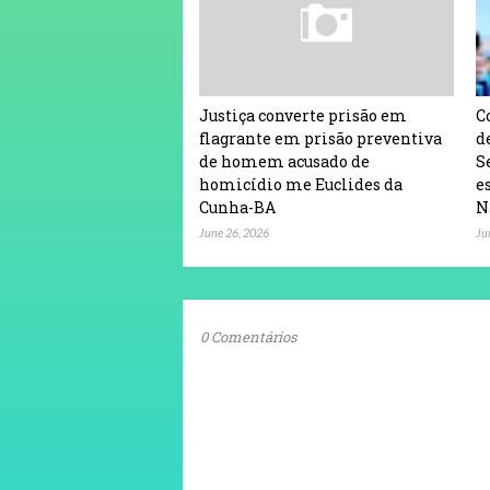
Justiça converte prisão em
C
flagrante em prisão preventiva
d
de homem acusado de
S
homicídio me Euclides da
e
Cunha-BA
N
June 26, 2026
Ju
0 Comentários