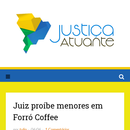
Juiz proíbe menores em
Forró Coffee
por
tulio
06:06
1 Comentários