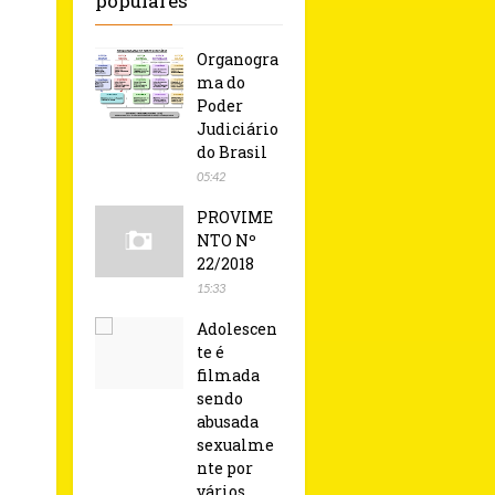
populares
Organogra
ma do
Poder
Judiciário
do Brasil
05:42
PROVIME
NTO Nº
22/2018
15:33
Adolescen
te é
filmada
sendo
abusada
sexualme
nte por
vários