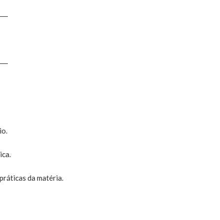
___
___
io.
ica.
práticas da matéria.