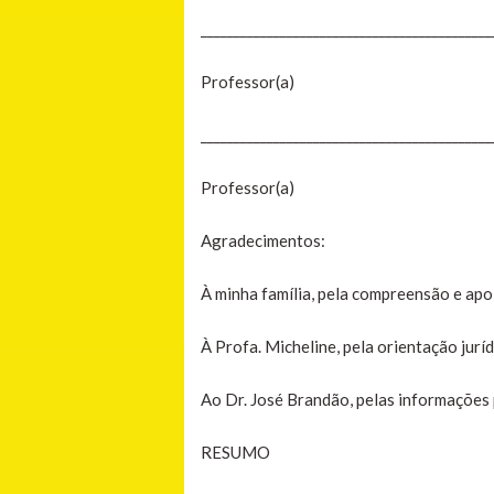
____________________________________________
Professor(a)
____________________________________________
Professor(a)
Agradecimentos:
À minha família, pela compreensão e apo
À Profa. Micheline, pela orientação juríd
Ao Dr. José Brandão, pelas informações 
RESUMO