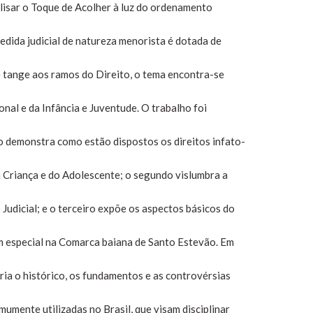
lisar o Toque de Acolher à luz do ordenamento
medida judicial de natureza menorista é dotada de
e tange aos ramos do Direito, o tema encontra-se
nal e da Infância e Juventude. O trabalho foi
ro demonstra como estão dispostos os direitos infato-
a Criança e do Adolescente; o segundo vislumbra a
 Judicial; e o terceiro expõe os aspectos básicos do
em especial na Comarca baiana de Santo Estevão. Em
ia o histórico, os fundamentos e as controvérsias
mumente utilizadas no Brasil, que visam disciplinar