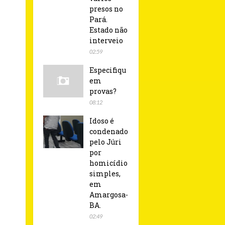
presos no
Pará.
Estado não
interveio
02:59
Especifiqu
em
provas?
08:12
Idoso é
condenado
pelo Júri
por
homicídio
simples,
em
Amargosa-
BA.
02:49