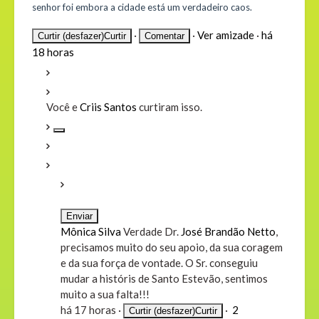
senhor foi embora a cidade está um verdadeiro caos.
·
·
Ver amizade
·
há
Curtir (desfazer)
Curtir
18 horas
Você e
Criis Santos
curtiram isso.
Mônica Silva
Verdade Dr.
José Brandão Netto
,
precisamos muito do seu apoio, da sua coragem
e da sua força de vontade. O Sr. conseguiu
mudar a históris de Santo Estevão, sentimos
muito a sua falta!!!
há 17 horas
·
·
2
Curtir (desfazer)
Curtir