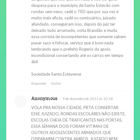
despesa para o município de Santo Estevão com
rondas sem nexo, cadê o TED que por sua vez é
muito mais eficás, cadê os comissários, juizado
afundado, conseguiram isso, depois do juiz ter
deixado tudo arrumado, volta Brandão e muda
essa corriola de incompetentes que somente sabem
puxar saco e fofocar, serviço que é bom nada
lembrando que o prefeito Rogerio da apoio
incondicional consertando até os carros em tempo
ábil
Sociedade Santo Estevense
Responder
Excluir
Anonymous
9 de dezembro de 2011 às 10:18
VOLA PRA NOSSA CIDADE, PRTA CONSERTAR
ESSE JUIZADO, RONDAS ESCOLARES NÃO EXISTE,
ESCOLAS CHEIA DE TRAFICANTES NAS PORTAS,
ESSA SEMANA DOIS FORAM VITIMAS DE
OUTROS ADOLESCENTES ARMADOS QUE
DISPARARM CONTRA AMBOS, JUIZADO NEM