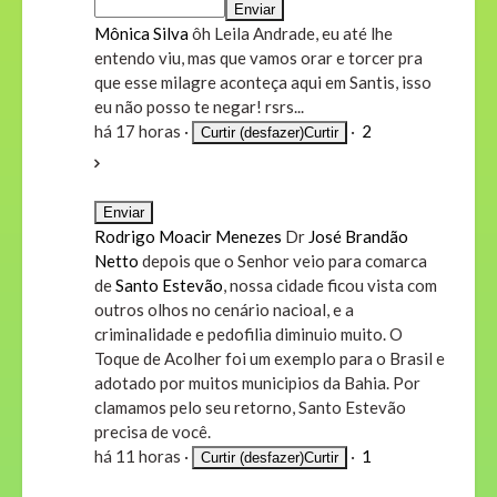
Mônica Silva
ôh Leila Andrade, eu até lhe
entendo viu, mas que vamos orar e torcer pra
que esse milagre aconteça aqui em Santis, isso
eu não posso te negar! rsrs...
há 17 horas
·
·
2
Curtir (desfazer)
Curtir
Rodrigo Moacir Menezes
Dr
José Brandão
Netto
depois que o Senhor veio para comarca
de
Santo Estevão
, nossa cidade ficou vista com
outros olhos no cenário nacioal, e a
criminalidade e pedofilia diminuio muito. O
Toque de Acolher foi um exemplo para o Brasil e
adotado por muitos municipios da Bahia. Por
clamamos pelo seu retorno, Santo Estevão
precisa de você.
há 11 horas
·
·
1
Curtir (desfazer)
Curtir