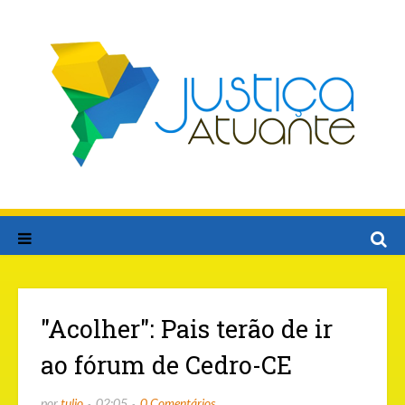
"Acolher": Pais terão de ir
ao fórum de Cedro-CE
por
tulio
02:05
0 Comentários