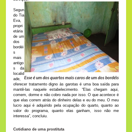
Segun
do Tia
Eva,
propri
etária
de um
dos
bordéi
s
mais
antigo
s da
localid
Esse é um dos quartos mais caros de um dos bordéis
ade,
oferecer tratamento digno às garotas é uma boa saída para
mantê-las naquele estabelecimento. “Elas chegam aqui,
comem, dorme e não cobro nada por isso. O que acontece é
que elas correm atrás do dinheiro delas e eu do meu. O meu
lucro aqui é adquirido pela ocupação do quarto, quanto ao
valor do programa, quanto elas ganham, isso não me
interessa”, concluiu.
Cotidiano de uma prostituta