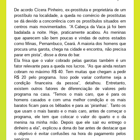
De acordo Cícera Pinheiro, ex-prostituta e proprietária de um
prostíbulo na localidade, a queda no comércio de prostitutas
se dá devido a concorrência com os prostíbulos situados em
centros mais movimentados. “A Cabeça da Vaca já foi bem
badalada a noite. Hoje, praticamente acabou. As meninas
que aparecem são bem poucas e vindas de outros estados
como Minas, Pernambuco, Ceará. A maioria dos homens que
procura uma garota, chega na cidade e encontra, não precisa
parar em pista”, disse a dona do bar.
Ela frisa que o valor cobrado pelas garotas também é um
fator relevante para a queda nos lucros. “As que ainda restam
cobram no máximo R$ 40. Tem muitas que chegam a pedir
R$ 20 pelo programa. Isso pode variar conforme seja a
condição financeira da pessoa”, detalhou. Entretanto,
existem outros fatores de diferenciação de valores pelo
programa na casa. “Temos o mais caro, que é para os
homens casados e com uma melhor condição e os mais
baratos ficam para os bêbados e para as ‘piranhas’. Tanto os
que usam o mais barato e o mais caro, antes de começar o
programa, ele tem que colocar o valor do quarto e o da
menina na minha mão. Depois que ele sair eu entrego o
dinheiro a ela", explicou a dona do bar antes de destacar que
o objetivo é evitar confusões na hora do pagamento pelos
serviços.