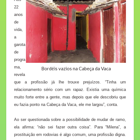
22
anos
de
vida,
a
garota
de
progra
ma,
Bordéis vazios na Cabeça da Vaca
revela
que a profissão já lhe trouxe prejuízos. “Tinha um
relacionamento sério com um rapaz. Existia uma química
muito forte entre a gente, mas depois que ele descobriu que
eu fazia ponto na Cabeça da Vaca, ele me largou”, conta.
Ao ser questionada sobre a possibilidade de mudar de ramo,
ela afirma: “não sei fazer outra coisa”. Para “Milena”, a
prostituição em rodovias é algo comum, uma profissão digna.