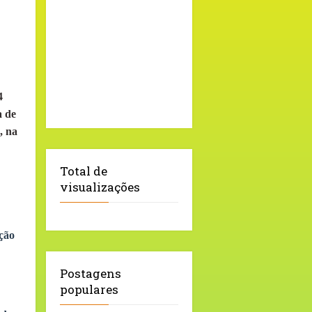
4
a de
, na
Total de
visualizações
ção
Postagens
populares