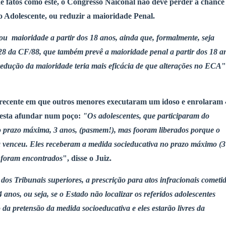
e fatos como este, o Congresso Naiconal não deve perder a chance
 Adolescente, ou reduzir a maioridade Penal.
ou maioridade a partir dos 18 anos, ainda que, formalmente, seja
28 da CF/88, que também prevê a maioridade penal a partir dos 18 a
edução da maioridade teria mais eficácia de que alterações no ECA
"
 recente em que outros menores executaram um idoso e enrolaram 
 esta afundar num poço:
"Os adolescentes, que participaram do
o prazo máxima, 3 anos, (pasmem!), mas fooram liberados porque o
ia venceu. Eles receberam a medida socieducativa no prazo máximo (3
s foram encontrados
", disse o Juiz.
dos Tribunais superiores, a prescrição para atos infracionais cometi
nos, ou seja, se o Estado não localizar os referidos adolescentes
 da pretensão da medida socioeducativa e eles estarão livres da