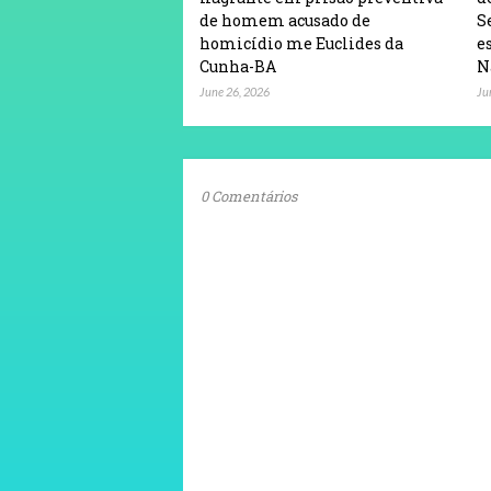
de homem acusado de
S
homicídio me Euclides da
e
Cunha-BA
N
June 26, 2026
Ju
0 Comentários