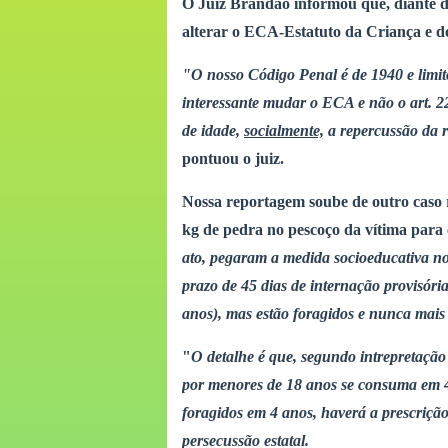
O Juiz Brandão informou que, diante d
alterar o ECA-Estatuto da Criança e do
"O nosso Código Penal é de 1940 e limit
interessante mudar o ECA e não o art. 2
de idade,
socialmente,
a repercussão da r
pontuou o juiz.
Nossa reportagem soube de outro caso
kg de pedra no pescoço da vítima para
ato, pegaram a medida socioeducativa n
prazo de 45 dias de internação provisór
anos), mas estão foragidos e nunca mai
"
O detalhe é que, segundo intrepretação 
por menores de 18 anos se consuma em 4 a
foragidos em 4 anos, haverá a prescrição
persecussão estatal.