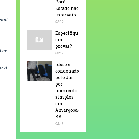
Pará.
Estado não
interveio
enal
02:59
Especifiqu
em
provas?
aber
08:12
Idoso é
or à
condenado
pelo Júri
por
homicídio
simples,
em
Amargosa-
BA.
02:49