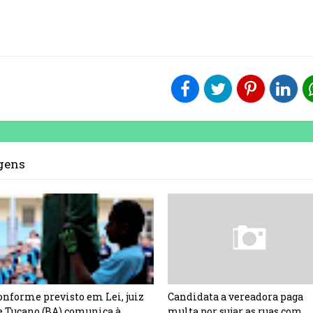
agens
onforme previsto em Lei, juiz
Candidata a vereadora paga
e Tucano (BA) comunica à
multa por sujar as ruas com