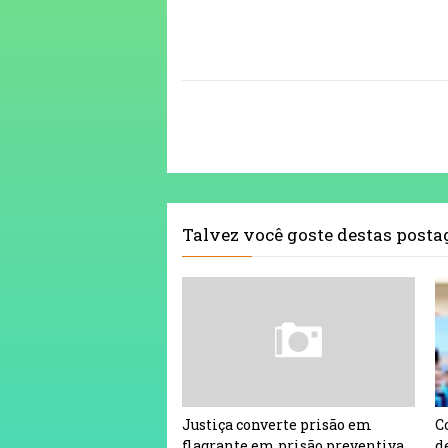
Talvez você goste destas post
Justiça converte prisão em
C
flagrante em prisão preventiva
d