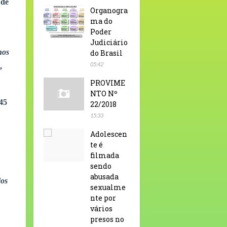
 de
Organogra
ma do
Poder
Judiciário
nos
do Brasil
05:42
,
PROVIME
NTO Nº
45
22/2018
15:33
Adolescen
te é
filmada
sendo
abusada
dos
sexualme
nte por
vários
presos no