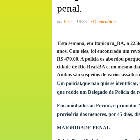
penal.
por
tulio
18:36
0 Comentários
Esta semana, em Itapicuru_BA, a 225k
anos. Com eles, foi encontrado um revo
R$ 470,00. A polícia os abordou porqu
cidade de Rio Real-BA e, no mesmo di
Ambos são suspeitos de vários assaltos 
Um policial,que não quis se identifica
que reside um Delegado de Polícia da r
Encaminhados ao Fórum, o promotor Ma
provisória dos menores, por 45 dias, di
MAIORIDADE PENAL