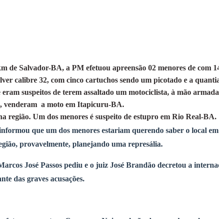
m de Salvador-BA, a PM efetuou apreensão 02 menores de com 1
́lver calibre 32, com cinco cartuchos sendo um picotado e a quanti
e eram
suspeitos de terem assaltado um motociclista, à mão armada
a, venderam a moto em Itapicuru-BA.
na região.
Um dos menores é suspeito de estupro em Rio Real-BA.
r, informou que um dos menores estariam querendo saber o local em
egião, provavelmente, planejando uma represália.
rcos José Passos pediu e o juiz José Brandão decretou a interna
ante das graves acusações.