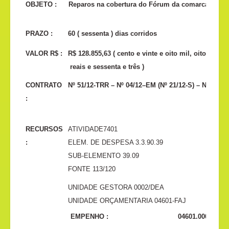
OBJETO :
Reparos na cobertura do Fórum da comarca de Ita
PRAZO :
60 ( sessenta ) dias corridos
VALOR R$ :
R$ 128.855,63 ( cento e vinte e oito mil, oitocentos
reais e sessenta e três )
CONTRATO
Nº 51/12-TRR – Nº 04/12–EM (Nº 21/12-S) – Nº 11/1
:
RECURSOS
ATIVIDADE7401
:
ELEM. DE DESPESA 3.3.90.39
SUB-ELEMENTO 39.09
FONTE 113/120
UNIDADE GESTORA 0002/DEA
UNIDADE ORÇAMENTARIA 04601-FAJ
EMPENHO :
04601.0002.13.0