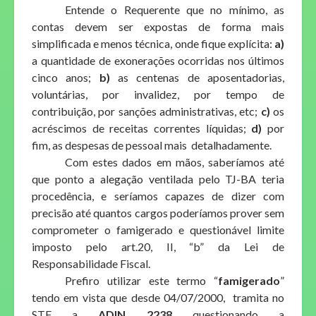
Entende o Requerente que no mínimo, as
contas devem ser expostas de forma mais
simplificada e menos técnica, onde fique explícita:
a)
a quantidade de exonerações ocorridas nos últimos
cinco anos;
b)
as centenas de aposentadorias,
voluntárias, por invalidez, por tempo de
contribuição, por sanções administrativas, etc;
c)
os
acréscimos de receitas correntes líquidas;
d)
por
fim, as despesas de pessoal mais detalhadamente.
Com estes dados em mãos, saberíamos até
que ponto a alegação ventilada pelo TJ-BA teria
procedência, e seríamos capazes de dizer com
precisão até quantos cargos poderíamos prover sem
comprometer o famigerado e questionável limite
imposto pelo art.20, II, “b” da Lei de
Responsabilidade Fiscal.
Prefiro utilizar este termo “
famigerado
”
tendo em vista que desde 04/07/2000, tramita no
STF a
ADIN 2238
questionando a