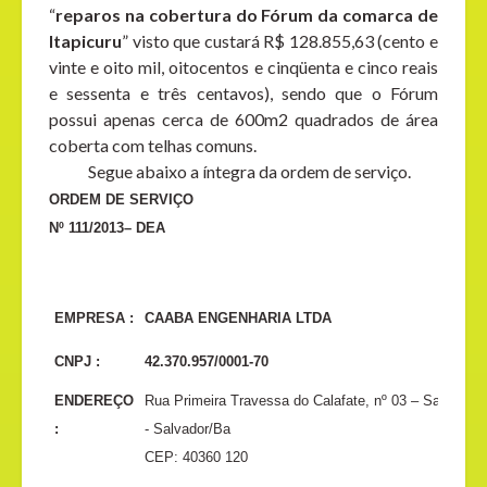
“
reparos na cobertura do Fórum
da comarca de
Itapicuru
” visto que custará R$ 128.855,63 (cento e
vinte e oito mil, oitocentos e cinqüenta e cinco reais
e sessenta e três centavos), sendo que o Fórum
possui apenas cerca de 600m2 quadrados de área
coberta com telhas comuns.
Segue abaixo a íntegra da ordem de serviço.
ORDEM DE SERVIÇO
Nº 111/2013– DEA
EMPRESA :
CAABA ENGENHARIA LTDA
CNPJ :
42.370.957/0001-70
ENDEREÇO
Rua Primeira Travessa do Calafate, nº 03 – San Mart
:
- Salvador/Ba
CEP: 40360 120