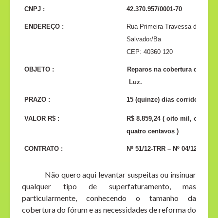
CNPJ :
42.370.957/0001-70
ENDEREÇO :
Rua Primeira Travessa do Calaf
Salvador/Ba
CEP: 40360 120
OBJETO :
Reparos na cobertura do Fór
Luz.
PRAZO :
15 (quinze) dias corridos
VALOR R$ :
R$ 8.859,24 ( oito mil, oitocen
quatro centavos )
CONTRATO :
Nº 51/12-TRR – Nº 04/12–EM (N
Não quero aqui levantar suspeitas ou insinuar
qualquer tipo de superfaturamento, mas
particularmente, conhecendo o tamanho da
cobertura do fórum e as necessidades de reforma do