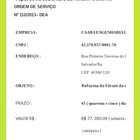
ORDEM DE SERVIÇO
Nº 112/2013– DEA
EMPRESA :
CAABA ENGENHARIA LTDA
CNPJ :
42.370.957/0001-70
ENDEREÇO :
Rua Primeira Travessa do Calafate
Salvador/Ba
CEP: 40360 120
Reforma do Fórum da comarca
OBJETO :
PRAZO :
45 ( quarenta e cinco ) dias corri
VALOR R$ :
R$ 77. 380,04 ( setenta e sete mi
centavos )