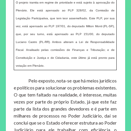
O projeto tramita em regime de prioridade e está sujeito à aprovação do
Plenário. Ele está apensado ao PLP 328/02, da Comissão de
Legislação Participativa, que tem teor assemelhado. Este PLP, por sua
vez, está apensado ao PLP 197/01, do deputado Milton Monti (PL-SP),
que, por seu turno, está apensado ao PLP 151/00, do deputado
Luciano Castro (PL-RR). Ambos alteram a Lei de Responsabilidade
Fiscal. Analisado pelas comissões de Finanças e Tributação; e de
Constituição e Justiça e de Cidadania, este último já está pronto para
votação em Plenário.
Pelo exposto, nota-se que há meios jurídicos
e políticos para solucionar os problemas existentes.
O que tem faltado na realidade, é interesse, muitas
vezes por parte do próprio Estado, já que este faz
parte da lista dos grandes devedores e é parte em
milhares de processos no Poder Judiciário, daí se
conclui que se o Estado oferecer estrutura ao Poder
Judiciário para ele trabalhar com eficiência, o