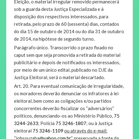
Eleição, o material irregular removido permanecerá
sob a guarda desta Justiça Especializada e à
disposição dos respectivos interessados, para
retirada, pelo prazo de 60 (sessenta) dias, contados
do dia 15 de outubro de 2014 ou do dia 31 de outubro
de 2014, na hipótese de segundo turno.
Parágrafo único. Transcorrido o prazo fixado no
caput sem que seja promovida a retirada do material
publicitário e depois de notificados os interessados,
por meio de um único edital, publicado no DJE da
Justiça Eleitoral, será o material descartado.
Art. 20. Para eventual comunicação de irregularidade,
os moradores deverão denunciar os infratores à lei
eleitoral, bem como as coligações e/ou partidos
concorrentes deverão fiscalizar os “adversários”
políticos, denunciando-os ao Ministério Público,
75
3244-2633
; Polícia
75 3246-1807
; ou à Justiça
eleitoral
75 3246-1109
ou através do e-mail
:
“jobsouzaba
@yahoo.com.br
”, preservada
a fonte da