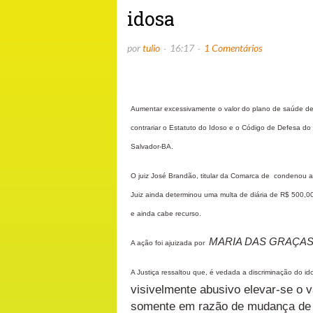
idosa
por
tulio
16:17
1 Comentários
Aumentar excessivamente o valor do plano de saúde de i
contrariar o Estatuto do Idoso e o Código de Defesa 
Salvador-BA.
O juiz José Brandão, titular da Comarca de condenou a
Juiz ainda determinou uma multa de diária de R$ 500,0
e ainda cabe recurso.
MARIA DAS GRAÇAS
A ação foi ajuizada por
A Justiça ressaltou que, é vedada a discriminação do i
visivelmente abusivo elevar-se o 
somente em razão de mudança de f