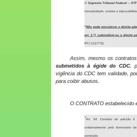
O
Supremo Tribunal Federal – ST
retroatividade, existira a impossibil
"
Não pode prevalecer o direito ad
art. 1.º), sobrepõem-se o direito a
RTJ 121/776)
Assim, mesmo os contratos
submetidos à égide do CDC
, 
vigência do CDC tem validade, pod
para coibir abusos.
O CONTRATO estabelecido e
“
Art. 54. Contrato de adesão é 
unilateralmente pelo fornecedor d
conteúdo.