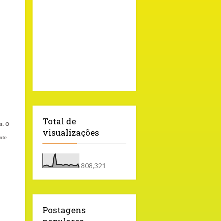
Total de
s. O
visualizações
nte
808,321
Postagens