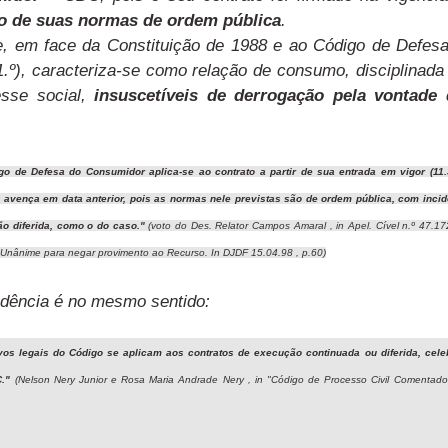
ão de suas normas de ordem pública
.
se, em face da Constituição de 1988 e ao Código de Defes
 1.º), caracteriza-se como relação de consumo, disciplinada
esse social,
insuscetíveis de derrogação pela vontade 
go de Defesa do Consumidor aplica-se ao contrato a partir de sua entrada em vigor (11.3
 avença em data anterior, pois as normas nele previstas são de ordem pública, com incid
ão diferida, como o do caso."
(voto do Des. Relator Campos Amaral , in Apel. Cível n.º 47.17
 Unânime para negar provimento ao Recurso. In DJDF 15.04.98 , p.60)
udência é no mesmo sentido:
ivos legais do Código se aplicam aos contratos de execução continuada ou diferida, cele
C."
(Nelson Nery Junior e Rosa Maria Andrade Nery , in "Código de Processo Civil Comentado