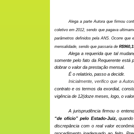
Alega a parte Autora que firmou con
coletivo em 2012, sendo que pagava ultimame
parâmetros definidos pela ANS. Ocorre que 
mensalidade, sendo que passaria de
R$960,1
Alega a requerida que tal mudanç
somente pelo fato da Requerente está p
dobrar o valor da prestação mensal.
É o relatório, passo a decidir.
Inicialmente, verifico que a Auto
contrato e os termos da exordial, const
vigência de 12(doze meses, logo, o val
A jurisprudência firmou o ente
“de ofício” pelo Estado-Juiz,
quando n
discrepância com o real valor econômi
procedimento inadequado ao feito. Pr