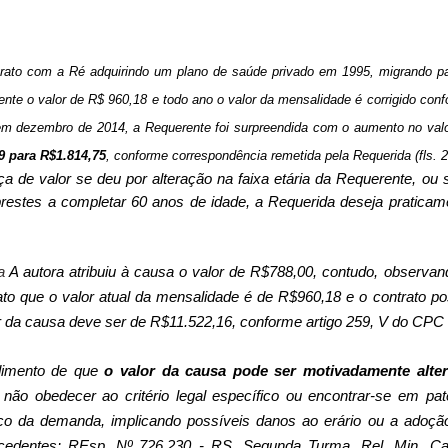
trato com a Ré adquirindo um plano de saúde privado em 1995, migrando p
nte o valor de R$ 960,18 e todo ano o valor da mensalidade é corrigido con
em dezembro de 2014, a Requerente foi surpreendida com o aumento no val
9 para R$1.814,75
, conforme correspondência remetida pela Requerida (fls. 2
a de valor se deu por alteração na faixa etária da Requerente, ou s
restes a completar 60 anos de idade, a Requerida deseja praticam
ra
A autora atribuiu à causa o valor de R$788,00, contudo, observan
ato que o valor atual da mensalidade é de R$960,18 e o contrato po
or da causa deve ser de R$11.522,16, conforme artigo 259, V do CPC
ndimento de que
o valor da causa pode ser motivadamente alte
ão obedecer ao critério legal específico ou encontrar-se em pat
co da demanda, implicando possíveis danos ao erário ou a adoçã
ecedentes: REsp. Nº 726.230 - RS, Segunda Turma, Rel. Min. Ca