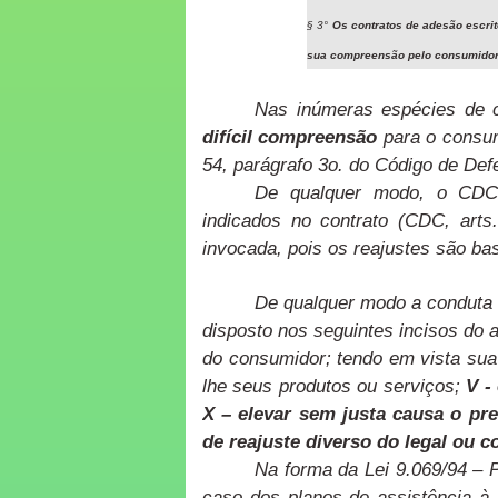
§ 3°
Os contratos de adesão escrit
sua compreensão pelo consumido
Nas inúmeras espécies de c
difícil compreensão
para o consum
54, parágrafo 3o. do Código de De
De qualquer modo, o CDC 
indicados no contrato (CDC, arts.
invocada, pois os reajustes são ba
De qualquer modo a conduta d
disposto nos seguintes incisos do 
do consumidor; tendo em vista sua 
lhe seus produtos ou serviços;
V -
X – elevar sem justa causa o pre
de reajuste diverso do legal ou 
Na forma da Lei 9.069/94 – 
caso dos planos de assistência à