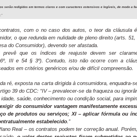
os serão redigidos em termos claros e com caracteres ostensivos e legíveis, de modo a fac
r
.”
ontratos, com o no caso dos autos, o teor da cláusula 
idor, o que redunda em nulidade de pleno direito (arts. 51,
fesa do Consumidor), devendo ser afastada.
prevê que os índices de reajuste devem ser clarame
6º, III e 54 § 3º). Contudo, isto não ocorre com a cláu
seados em critérios genéricos e/ou de difícil compreensão.
a ré, exposta na carta dirigida à consumidora, enquadra-s
artigo 39 do CDC: “IV – prevalecer-se da fraqueza ou ignorâ
idade, saúde, conhecimento ou condição social, para impin
 exigir do consumidor vantagem manifestamente excess
ço de produtos ou serviços; XI – aplicar fórmula ou ín
contratualmente estabelecido
.”
Plano Real – os contratos podem ter correção anual. Porém
 saúde,
o valor destes reajustes ficam submetidos ao 