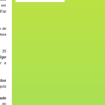
o em
REsp
o do
tora
. 35
digo
r a
dos
gula
dade
a do