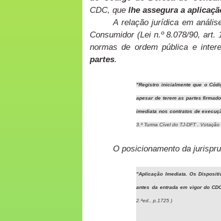
CDC, que
lhe assegura a aplicaç
A relação jurídica em análi
Consumidor (Lei n.º 8.078/90, art.
normas de ordem pública e inter
partes
.
"Registro inicialmente que o Códi
apesar de terem as partes firmado
imediata nos contratos de execuç
3.ª Turma Cível do TJ-DFT . Votação
O posicionamento da jurispr
"Aplicação Imediata. Os Disposit
antes da entrada em vigor do CD
2.ªed., p.1725 )