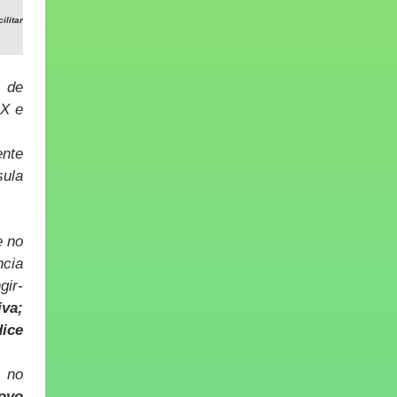
ilitar
é de
 X e
nte
sula
e no
ncia
gir-
iva;
dice
, no
novo