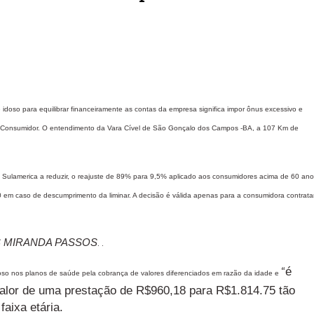
doso para equilibrar financeiramente as contas da empresa significa impor ônus excessivo e
do Consumidor. O entendimento da Vara Cível de São Gonçalo dos Campos -BA, a 107 Km de
 Sulamerica a reduzir, o reajuste de 89% para 9,5% aplicado aos consumidores acima de 60 ano
0 em caso de descumprimento da liminar. A decisão é válida apenas para a consumidora contrata
 MIRANDA PASSOS
. .
é
“
doso nos planos de saúde pela cobrança de valores diferenciados em razão da idade e
valor de uma prestação de R$960,18 para R$1.814.75 tão
aixa etária.