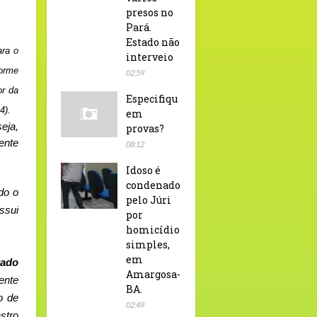
presos no
Pará.
Estado não
ara o
interveio
forme
02:59
or da
Especifiqu
4).
em
eja,
provas?
ente
08:12
Idoso é
condenado
do o
pelo Júri
ssui
por
homicídio
simples,
em
rado
Amargosa-
ente
BA.
o de
02:49
stro