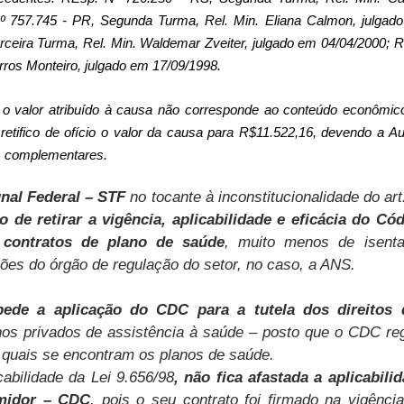
º 757.745 - PR, Segunda Turma, Rel. Min. Eliana Calmon, julgad
ceira Turma, Rel. Min. Waldemar Zveiter, julgado em 04/04/2000; 
rros Monteiro, julgado em 17/09/1998.
e o valor atribuído à causa não corresponde ao conteúdo econômic
 retifico de ofício o valor da causa para R$11.522,16, devendo a Au
s complementares.
nal Federal – STF
no tocante à inconstitucionalidade do art
 de retirar a vigência, aplicabilidade e eficácia do Có
contratos de plano de saúde
, muito menos de isenta
ões do órgão de regulação do setor, no caso, a ANS.
ede a aplicação do CDC para a tutela dos direitos 
nos privados de assistência à saúde – posto que o CDC re
 quais se encontram os planos de saúde.
abilidade da Lei 9.656/98
, não fica afastada a aplicabili
midor – CDC
, pois o seu contrato foi firmado na vigênci