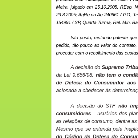
Meira, julgado em 25.10.2005; REsp. N
23.8.2005; AgRg no Ag 240661 / GO, Ter
154991 / SP, Quarta Turma, Rel. Min. Ba
Isto posto, restando patente qu
pedido, tão pouco ao valor do contrato,
proceder com o recolhimento das custa
A decisão do
Supremo Tribu
da Lei 9.656/98,
não tem o condão
de Defesa do Consumidor aos 
acionada a obedecer às determinaç
A decisão do STF
não imp
consumidores
– usuários dos pla
as relações de consumo, dentre as
Mesmo que se entenda pela inaplic
do Código de Defesa do Consu