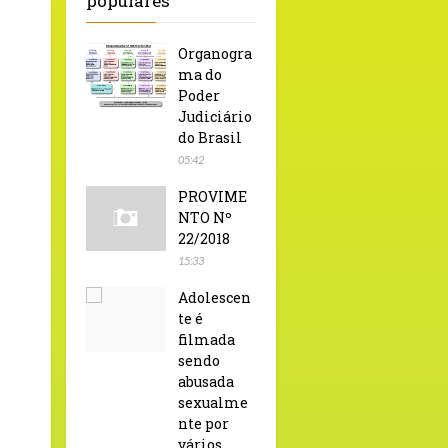
populares
Organogra
ma do
Poder
Judiciário
do Brasil
05:42
PROVIME
NTO Nº
22/2018
15:33
Adolescen
te é
filmada
sendo
abusada
sexualme
nte por
vários