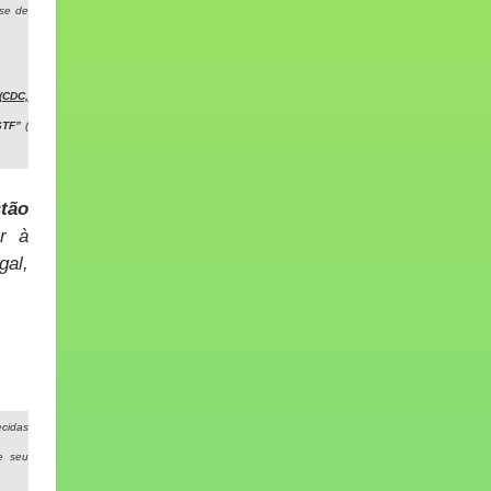
sse de
(CDC,
STF”
(
tão
or à
gal,
cidas
te seu