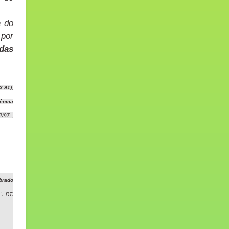
a do
 por
das
.91),
ência
2/97 ,
brado
", RT,