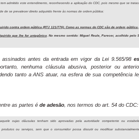
F
tem admitido este entendimento, reconhecendo a aplicação do CDC, pois mesmo que se trata
idade de se prevalecer direito adquirido frente às normas de ordem pública:
quirido contra ordem pública (RTJ 121/776). Como as normas do CDC são de ordem pública 
dquirido que lhe for antagônico
. No mesmo sentido: Miguel Reale, Parecer, acolhido pelo 
 assinados antes da entrada em vigor da Lei 9.565/98
es
portanto, nenhuma cláusula abusiva, posterior ou anteri
endo tanto a ANS atuar, na esfera de sua competência le
ntre as partes é
de adesão
, nos termos do art. 54 do CDC:
aquele cujas cláusulas tenham sido aprovadas pela autoridade competente ou estabele
e produtos ou serviços, sem que o consumidor possa discutir ou modificar substancialmen