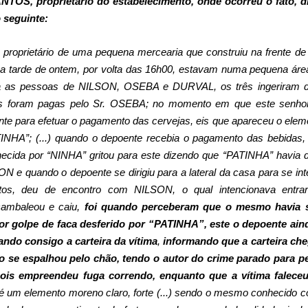
, proprietário do estabelecimento, onde ocorreu o fato, d
o seguinte:
 proprietário de uma pequena mercearia que construiu na frente de
na tarde de ontem, por volta das 16h00, estavam numa pequena áre
ria as pessoas de NILSON, OSEBA e DURVAL, os três ingeriram 
ais foram pagas pelo Sr. OSEBA; no momento em que este senho
oente para efetuar o pagamento das cervejas, eis que apareceu o elem
TINHA”; (...) quando o depoente recebia o pagamento das bebidas,
ecida por “NINHA” gritou para este dizendo que “PATINHA” havia 
 e quando o depoente se dirigiu para a lateral da casa para se inte
tos, deu de encontro com NILSON, o qual intencionava entra
cambaleou e caiu,
foi quando perceberam que o mesmo havia 
por golpe de faca desferido por “PATINHA”,
este o depoente ain
ando consigo a carteira da vítima
,
informando que a carteira ch
iro se espalhou pelo chão, tendo o autor do crime parado para p
pois empreendeu fuga correndo, enquanto que a vítima falece
é um elemento moreno claro, forte (...) sendo o mesmo conhecido 