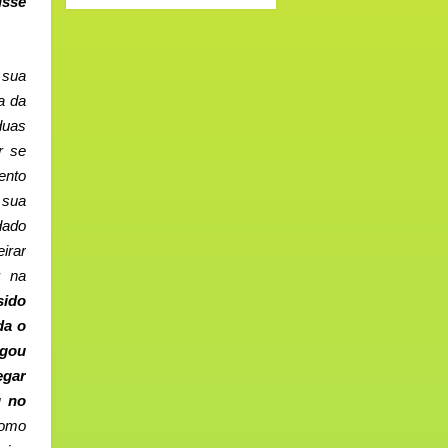
isse
 sua
a da
duas
r se
ento
 sua
dado
irar
r na
sido
da o
egou
egar
u no
como