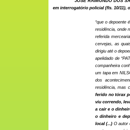
JOSÉ RAIMUNDO DOS SANTOS
em interrogatório policial (fls. 10/11), 
“que o depoente é
residência, onde 
referida mercea
cervejas, as qu
dirigiu até o dep
apelidado de “PA
companheira conh
um tapa em NILSON
dos acontecimen
residência, mas 
ferido no tórax 
viu correndo, lev
a cair e o dinhe
o dinheiro e de
local (...)
O autor 