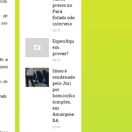
ial,
presos no
Pará.
e de
Estado não
o em
interveio
02:59
Especifiqu
em
provas?
to a
08:12
como
Idoso é
condenado
do de
pelo Júri
por
homicídio
ando
simples,
em
Amargosa-
BA.
02:49