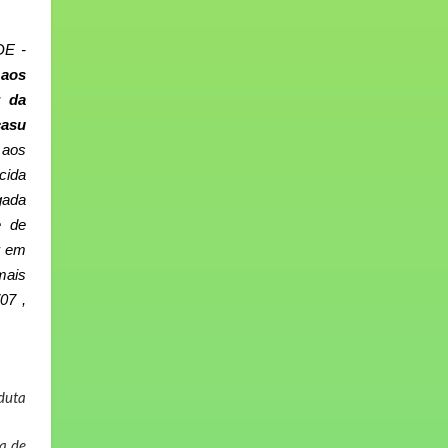
DE -
 aos
r da
casu
 aos
cida
gada
e de
r em
mais
07 ,
duta
a de