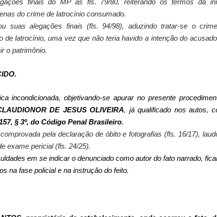
ações finais do MP às fls. 79/80, reiterando os termos da inic
enas do crime de latrocínio consumado.
 suas alegações finais (fls. 94/98), aduzindo tratar-se o crim
de latrocínio, uma vez que não teria havido a intenção do acusad
ir o patrimônio.
IDO.
ica incondicionada, objetivando-se apurar no presente procedimen
CLAUDIONOR DE JESUS OLIVEIRA
, já qualificado nos autos, 
157, § 3º, do Código Penal Brasileiro
.
á comprovada pela
declaração de óbito e fotografias (fls. 16/17), lau
e exame pericial (fls. 24/25)
.
iculdades em se indicar o denunciado como autor do fato narrado, fic
 na fase policial e na instrução do feito.