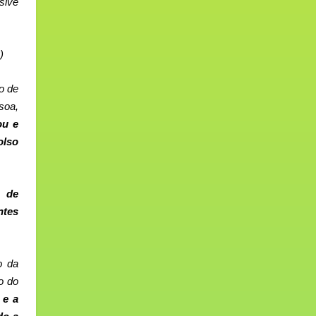
sive
)
o de
soa,
ou e
olso
 de
ntes
o da
o do
 e a