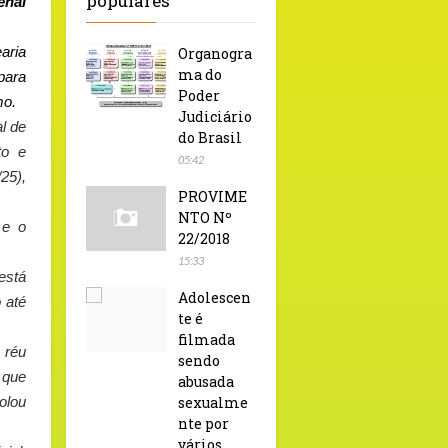
populares
enal
aria
Organogra
ma do
para
Poder
mo.
Judiciário
l de
do Brasil
to e
05:42
25),
PROVIME
NTO Nº
 e o
22/2018
15:33
está
Adolescen
 até
te é
filmada
 réu
sendo
 que
abusada
olou
sexualme
nte por
vários