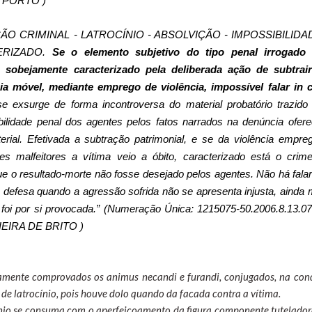
 PORTO )
ÃO CRIMINAL - LATROCÍNIO - ABSOLVIÇÃO - IMPOSSIBILIDA
ERIZADO.
Se o elemento subjetivo do tipo penal irrogado
 sobejamente caracterizado pela deliberada ação de subtrai
eia móvel, mediante emprego de violência, impossível falar in 
e exsurge de forma incontroversa do material probatório trazido
ilidade penal dos agentes pelos fatos narrados na denúncia ofere
erial. Efetivada a subtração patrimonial, e se da violência empre
es malfeitores a vítima veio a óbito, caracterizado está o crim
 que o resultado-morte não fosse desejado pelos agentes. Não há fala
a defesa quando a agressão sofrida não se apresenta injusta, ainda 
oi por si provocada.” (Numeração Única: 1215075-50.2006.8.13.07
VIEIRA DE BRITO )
damente comprovados os animus necandi e furandi, conjugados, na con
o de latrocínio, pois houve dolo quando da facada contra a vítima.
cínio se consuma com o aperfeiçoamento da figura componente tutelador