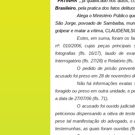
“PATINHA”,
já qualificado nos autos, 
Brasileiro
, pela pratica dos fatos delit
Alega o Ministério Público qu
São Jorge, povoado de Sambaíba, municí
golpear e matar a vítima, CLAUDENIL
Estes, em suma, foram os fat
nº. 010/2006, cujas peças principais
fotografias (fls. 16/17), laudo de ex
Interrogatório (fls. 27/28) e Relatório (f
O pedido de prisão preventiv
acusado foi preso em 28 de novembro de
Não há informações exatas s
foragido ou preso em outra unidade, e p
a data de 27/07/06 (fls. 71).
O acusado foi ouvido judicial
peticionou dispensando a oitiva de tes
pese tal manifestação do advogado, o a
testemunhas, as quais foram ouvidas (fls