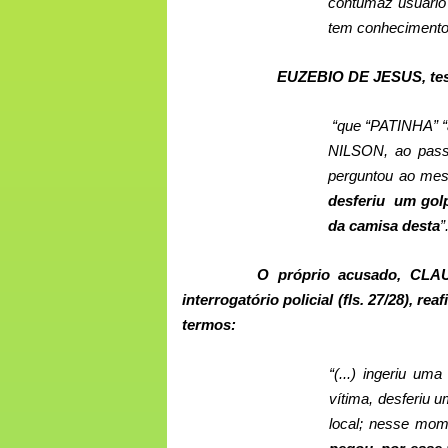
contumaz usuário 
tem conhecimento
EUZEBIO DE JESUS, te
“
que “PATINHA” “a
NILSON, ao pass
perguntou ao mes
desferiu
um golp
da camisa desta
”
O próprio acusado, CL
interrogatório policial (fls. 27/28), r
termos:
“(...) ingeriu u
vítima, desferiu u
local; nesse mome