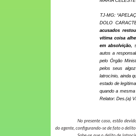
MARIA CELESTE
TJ-MG: “APELAÇ
DOLO CARACT
acusados restou
vítima coisa alh
em absolvição,
s
autos a responsab
pelo Órgão Minist
pelos seus algoz
latrocínio, ainda
estado de legítim
quando a mesma f
Relator: Des.(a) 
No presente caso, estão devi
do agente, configurando-se de fato o delit
Sabe-se que o delito de latro