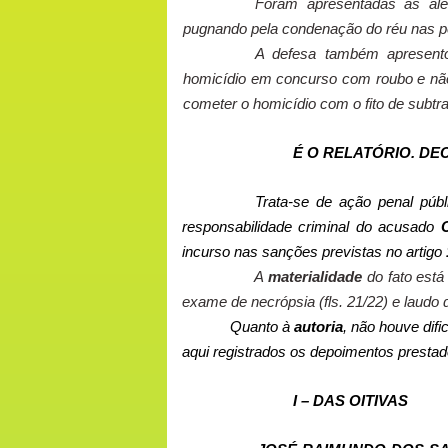
Foram apresentadas as aleg
pugnando pela condenação do réu nas p
A defesa também apresentou
homicídio em concurso com roubo e não 
cometer o homicídio com o fito de subtra
É O RELATÓRIO. DEC
Trata-se de ação penal públ
responsabilidade criminal do acusado
incurso nas sanções previstas no artigo
A
materialidade
do fato est
exame de necrópsia (fls. 21/22) e laudo d
Quanto à
autoria
, não houve dif
aqui registrados os depoimentos prestados
I – DAS OITIVAS