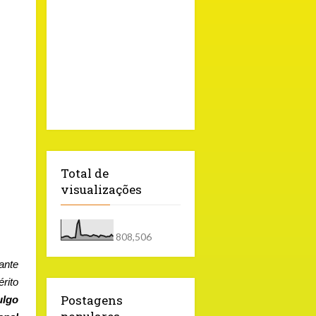
Total de
visualizações
808,506
ante
rito
Postagens
ulgo