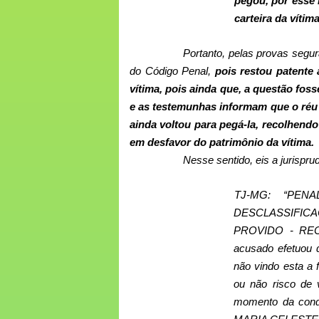
pegou, por esse
carteira da vítim
Portanto, pelas provas segur
do Código Penal,
pois restou patente
vítima, pois ainda que, a questão fos
e as testemunhas informam que o réu s
ainda voltou para pegá-la, recolhendo
em desfavor do patrimônio da vítima.
Nesse sentido, eis a jurispru
TJ-MG: “PEN
DESCLASSIFICA
PROVIDO - REC
acusado efetuou d
não vindo esta a 
ou não risco de 
momento da condu