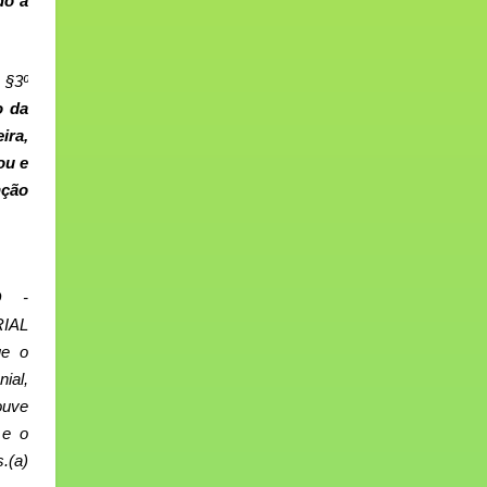
do a
 §3º
o da
ira,
ou e
nção
O -
IAL
e o
ial,
ouve
 e o
.(a)