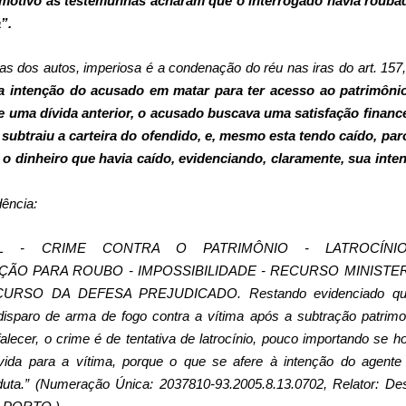
 motivo as testemunhas acharam que o interrogado havia rouba
a
”
.
as dos autos, imperiosa é a condenação do réu nas iras do art. 157,
 a intenção do acusado em matar para ter acesso ao patrimôni
se uma dívida anterior, o acusado buscava uma satisfação finance
ubtraiu a carteira do ofendido, e, mesmo esta tendo caído, par
 o dinheiro que havia caído, evidenciando, claramente, sua inte
dência:
AL - CRIME CONTRA O PATRIMÔNIO - LATROCÍNI
ÇÃO PARA ROUBO - IMPOSSIBILIDADE - RECURSO MINISTER
URSO DA DEFESA PREJUDICADO. Restando evidenciado qu
isparo de arma de fogo contra a vítima após a subtração patrimon
falecer, o crime é de tentativa de latrocínio, pouco importando se h
vida para a vítima, porque o que se afere à intenção do agente
ta.” (Numeração Única: 2037810-93.2005.8.13.0702, Relator: Des