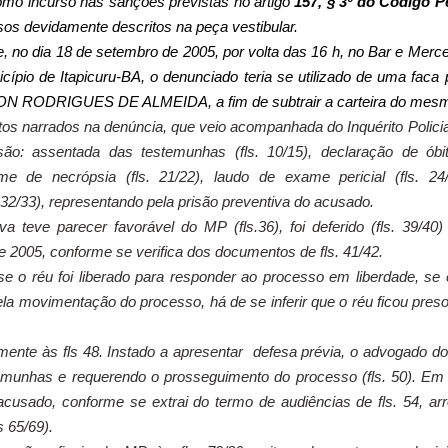
como incurso nas sanções previstas no artigo
157, § 3º do Código P
uosos devidamente descritos na peça vestibular.
e, no dia 18 de setembro de 2005, por volta das 16 h, no Bar e Merce
pio de Itapicuru-BA, o denunciado teria se utilizado de uma faca 
SON RODRIGUES DE ALMEIDA, a fim de subtrair a carteira do mes
os narrados na denúncia, que veio acompanhada do Inquérito Policia
 são: assentada das testemunhas (fls. 10/15), declaração de óbi
ame de necrópsia (fls. 21/22), laudo de exame pericial (fls. 24/
ls. 32/33), representando pela prisão preventiva do acusado.
a teve parecer favorável do MP (fls.36), foi deferido (fls. 39/40)
 2005, conforme se verifica dos documentos de fls. 41/42.
e o réu foi liberado para responder ao processo em liberdade, se 
ela movimentação do processo, há de se inferir que o réu ficou preso
mente às fls 48. Instado a apresentar
defesa prévia, o advogado do
temunhas e requerendo o prosseguimento do processo (fls. 50). Em
cusado, conforme se extrai do termo de audiências de fls. 54, arr
 65/69).