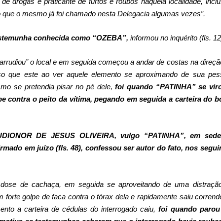
de drogas e praticante de furtos e roubos naquela localidade, inclu
 que o mesmo já foi chamado nesta Delegacia algumas vezes”
.
stemunha conhecida como “OZEBA”,
informou no inquérito (fls. 12
rrudiou” o local e em seguida começou a andar de costas na direçã
o que este ao ver aquele elemento se aproximando de sua pes
mo se pretendia pisar no pé dele,
foi quando “PATINHA” se vir
e contra o peito da vítima, pegando em seguida a carteira do b
.
AUDIONOR DE JESUS OLIVEIRA, vulgo “PATINHA”, em sede
eafirmado em juízo (fls. 48), confessou ser autor do fato, nos segui
ma dose de cachaça, em seguida se aproveitando de uma distraçã
m forte golpe de faca contra o tórax dela e rapidamente saiu corrend
nto a carteira de cédulas do interrogado caiu,
foi quando parou