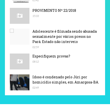
05:42
PROVIMENTO Nº 22/2018
15:33
Adolescente é filmada sendo abusada
sexualmente por vários presos no
Pará. Estado não interveio
02:59
Especifiquem provas?
08:12
Idoso é condenado pelo Júri por
homicídio simples, em Amargosa-BA.
02:49