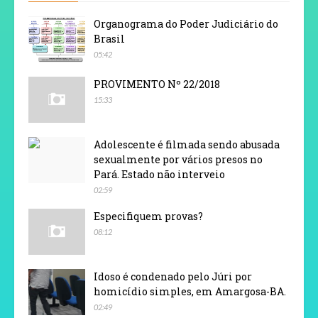
Organograma do Poder Judiciário do
Brasil
05:42
PROVIMENTO Nº 22/2018
15:33
Adolescente é filmada sendo abusada
sexualmente por vários presos no
Pará. Estado não interveio
02:59
Especifiquem provas?
08:12
Idoso é condenado pelo Júri por
homicídio simples, em Amargosa-BA.
02:49