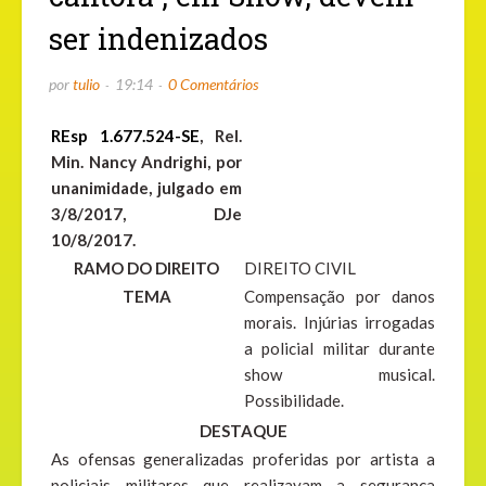
ser indenizados
por
tulio
19:14
0 Comentários
REsp 1.677.524-SE
, Rel.
Min. Nancy Andrighi, por
unanimidade, julgado em
3/8/2017, DJe
10/8/2017.
RAMO DO DIREITO
DIREITO CIVIL
TEMA
Compensação por danos
morais. Injúrias irrogadas
a policial militar durante
show musical.
Possibilidade.
DESTAQUE
As ofensas generalizadas proferidas por artista a
policiais militares que realizavam a segurança