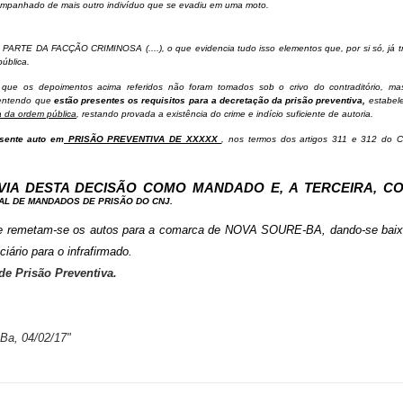
ompanhado de mais outro indivíduo que se evadiu em uma moto.
R PARTE DA FACÇÃO CRIMINOSA (....), o que evidencia tudo isso elementos que, por si só, já 
ública.
, que os depoimentos acima referidos não foram tomados sob o crivo do contraditório, ma
l entendo que
estão presentes os requisitos para a decretação da prisão preventiva,
estabele
a da ordem pública
, restando provada a existência do crime e indício
suficiente de autoria.
sente auto em
PRISÃO PREVENTIVA DE XXXXX
, nos termos dos artigos 311 e 312 do C
 VIA DESTA DECISÃO COMO MANDADO E, A TERCEIRA, C
ONAL DE MANDADOS DE PRISÃO DO CNJ.
e e remetam-se os autos para a comarca de NOVA SOURE-BA, dando-se baix
iário para o infrafirmado.
de Prisão Preventiva.
a, 04/02/17"