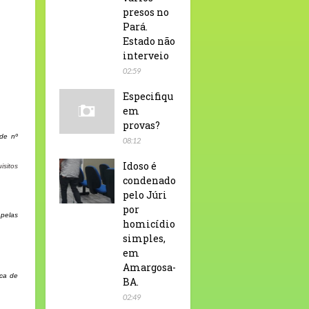
presos no
Pará.
Estado não
interveio
02:59
Especifiqu
em
provas?
de nº
08:12
Idoso é
isitos
condenado
pelo Júri
por
pelas
homicídio
simples,
em
Amargosa-
ica de
BA.
02:49