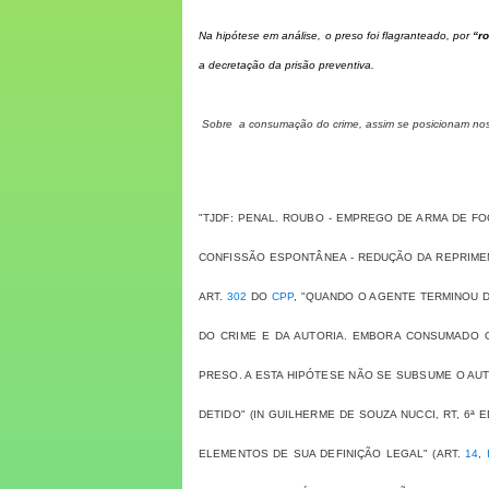
Na hipótese em análise, o preso foi flagranteado,
por
“r
a decretação da prisão preventiva.
Sobre a consumação do crime, assim se posicionam noss
"TJDF: PENAL. ROUBO - EMPREGO DE ARMA DE F
CONFISSÃO ESPONTÂNEA - REDUÇÃO DA REPRIMEN
ART.
302
DO
CPP
, "QUANDO O AGENTE TERMINOU D
DO CRIME E DA AUTORIA. EMBORA CONSUMADO O
PRESO. A ESTA HIPÓTESE NÃO SE SUBSUME O AUT
DETIDO" (IN GUILHERME DE SOUZA NUCCI, RT, 6ª
ELEMENTOS DE SUA DEFINIÇÃO LEGAL" (ART.
14
,