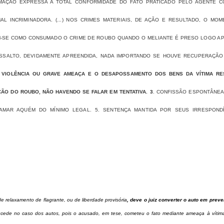
SUMAÇÃO EXPRESSA A TOTAL CONFORMIDADE DO FATO PRATICADO PELO AGENTE C
L INCRIMINADORA. (...) NOS CRIMES MATERIAIS, DE AÇÃO E RESULTADO, O MO
ÊM-SE COMO CONSUMADO O CRIME DE ROUBO QUANDO O MELIANTE É PRESO LOGO A
 ASSALTO, DEVIDAMENTE APREENDIDA, NADA IMPORTANDO SE HOUVE RECUPERAÇÃO
A VIOLÊNCIA OU GRAVE AMEAÇA E O DESAPOSSAMENTO DOS BENS DA VÍTIMA RE
ÇÃO DO ROUBO, NÃO HAVENDO SE FALAR EM TENTATIVA. 3
. CONFISSÃO ESPONTÂNEA
AMAR AQUÉM DO MÍNIMO LEGAL. 5. SENTENÇA MANTIDA POR SEUS IRRESPONDÍ
 relaxamento de flagrante, ou de liberdade provisória
, deve o juiz converter o auto em preve
cede no caso dos autos, pois o acusado, em tese, cometeu o fato mediante ameaça à vítim