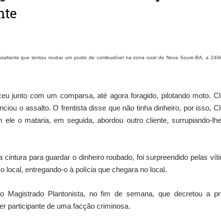
nte
assaltante que tentou roubar um posto de combustível na zona rural de Nova Soure-BA, a 24
eu junto com um comparsa, até agora foragido, pilotando moto. Cl
iou o assalto. O frentista disse que não tinha dinheiro, por isso, Cl
 ele o mataria, em seguida, abordou outro cliente, surrupiando-lh
 cintura para guardar o dinheiro roubado, foi surpreendido pelas vít
ocal, entregando-o à polícia que chegara no local.
 Magistrado Plantonista, no fim de semana, que decretou a pr
r participante de uma facção criminosa.