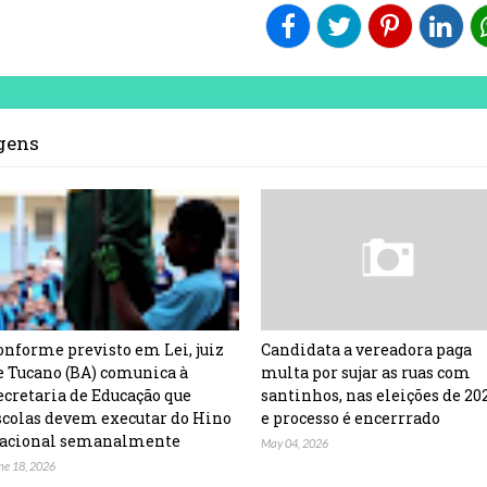
agens
onforme previsto em Lei, juiz
Candidata a vereadora paga
e Tucano (BA) comunica à
multa por sujar as ruas com
ecretaria de Educação que
santinhos, nas eleições de 20
scolas devem executar do Hino
e processo é encerrrado
acional semanalmente
May 04, 2026
ne 18, 2026