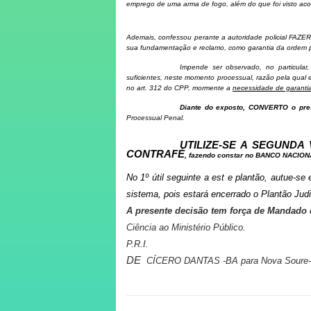
emprego de uma arma de fogo, além do que foi visto ac
Ademais, c
onfessou perante a autoridade policial FAZE
sua fundamentação e reclamo, como garantia da ordem p
Impende ser observado, no particular
suficientes, neste momento processual, razão pela qua
no art. 312 do CPP, mormente a
necessidade de garanti
Diante do exposto, CONVERTO o pre
Processual Penal.
UTILIZE-SE A SEGUNDA
CONTRAFÉ
, fazendo constar no BANCO NACI
No 1º útil seguinte a est
e plantão, autue-s
sistema, pois estará encerrado o Plantão Judic
A presente decisão tem força de Mandado 
Ciência ao Ministério Público.
P.R.I.
DE
CÍCERO DANTAS -BA para Nova Soure-B