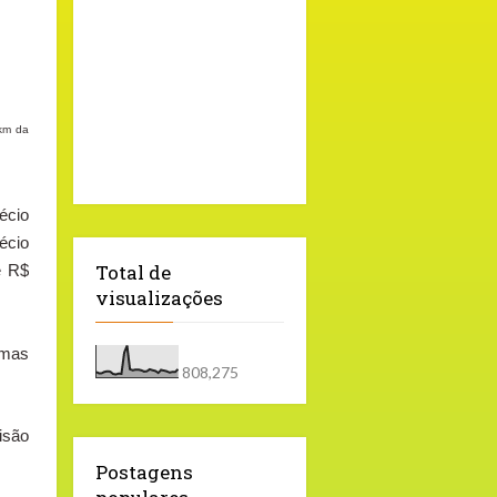
0km da
écio
écio
Total de
e R$
visualizações
imas
808,275
isão
Postagens