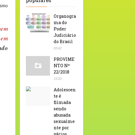
populares
esmo
Organogra
ma do
bem
Poder
Judiciário
 em
do Brasil
ndo
05:42
PROVIME
NTO Nº
22/2018
15:33
Adolescen
te é
filmada
sendo
abusada
sexualme
nte por
vários