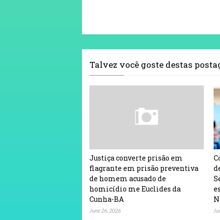
Talvez você goste destas post
Justiça converte prisão em
C
flagrante em prisão preventiva
d
de homem acusado de
S
homicídio me Euclides da
e
Cunha-BA
N
June 26, 2026
Ju