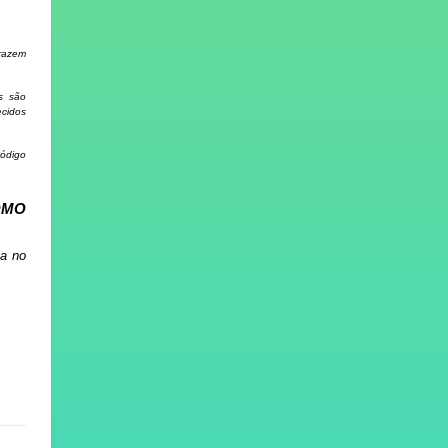
trazem
s são
cidos
ódigo
OMO
a no