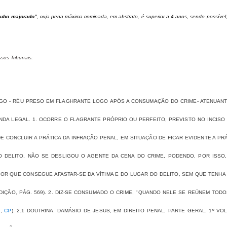
oubo majorado”
, cuja pena máxima cominada, em abstrato, é superior a 4 anos, sendo possível,
os Tribunais:
OGO - RÉU PRESO EM FLAGHRANTE LOGO APÓS A CONSUMAÇÃO DO CRIME- ATENUAN
DA LEGAL. 1. OCORRE O FLAGRANTE PRÓPRIO OU PERFEITO, PREVISTO NO INCIS
E CONCLUIR A PRÁTICA DA INFRAÇÃO PENAL, EM SITUAÇÃO DE FICAR EVIDENTE A PR
 DELITO, NÃO SE DESLIGOU O AGENTE DA CENA DO CRIME, PODENDO, POR ISSO,
OR QUE CONSEGUE AFASTAR-SE DA VÍTIMA E DO LUGAR DO DELITO, SEM QUE TENHA
 EDIÇÃO, PÁG. 569). 2. DIZ-SE CONSUMADO O CRIME, "QUANDO NELE SE REÚNEM TOD
I
,
CP
). 2.1 DOUTRINA. DAMÁSIO DE JESUS, EM DIREITO PENAL, PARTE GERAL, 1º VO