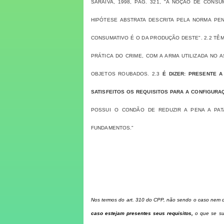
SARAIVA, 1998, PÁG. 321, "A NOÇÃO DE CON
HIPÓTESE ABSTRATA DESCRITA PELA NORMA PENA
CONSUMATIVO É O DA PRODUÇÃO DESTE". 2.2 T
PRÁTICA DO CRIME, COM A ARMA UTILIZADA NO
OBJETOS ROUBADOS. 2.3
É DIZER: PRESENTE 
SATISFEITOS OS REQUISITOS PARA A CONFIGURA
POSSUI O CONDÃO DE REDUZIR A PENA A PAT
FUNDAMENTOS."
Nos termos do art. 310 do CPP, não sendo o caso nem de
caso estejam presentes seus requisitos,
o q
ue se su