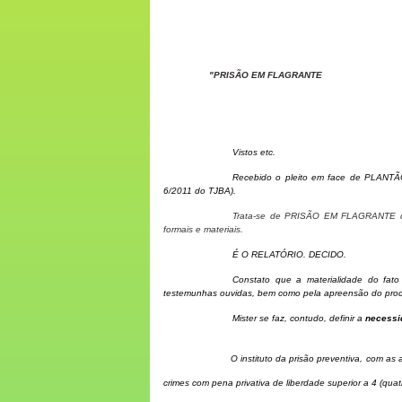
"PRISÃO EM FLAGRANTE
Vistos etc.
Recebido o pleito em face de PLANTÃ
6/2011 do TJBA).
Trata-se de PRISÃO EM FLAGRANTE de (..
formais e materiais.
É O RELATÓRIO. DECIDO.
Constato que a materialidade do fato
testemunhas ouvidas, bem como pela apreensão do produt
Mister se faz, contudo, definir a
necessi
O instituto da prisão preventiva, com as 
crimes com pena privativa de liberdade superior a 4 (quat