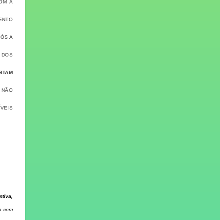
OM A
MENTO
PÓS A
 DOS
STAM
 NÃO
VEIS
ntiva,
a com