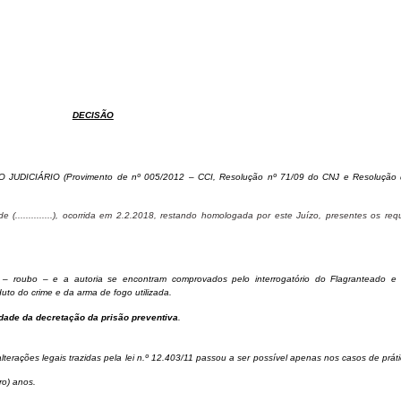
DECISÃO
O JUDICIÁRIO (Provimento de nº 005/2012 – CCI, Resolução nº 71/09 do CNJ e
Resolução 
............), ocorrida em 2.2.2018, restando homologada por este Juízo, presentes os requ
 – roubo – e a autoria se encontram comprovados pelo interrogatório do Flagranteado e 
o do crime e da arma de fogo utilizada.
dade da decretação da prisão preventiva
.
alterações legais trazidas pela lei n.º 12.403/11 passou a ser possível apenas nos casos de prát
ro) anos.