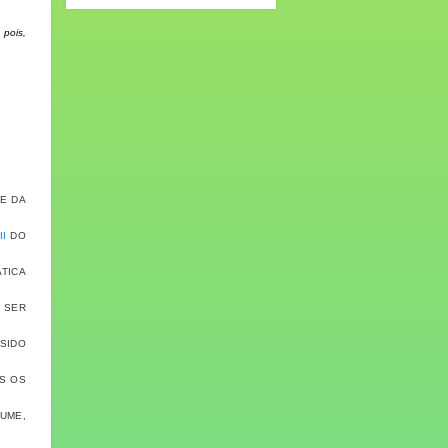
 pois,
TE DA
O
II
DO
ÁTICA
 SER
 SIDO
OS OS
LUME,