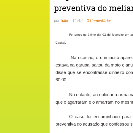
preventiva do melia
por
tulio
11:42
0 Comentários
Foi preso no último dia 02 de fevereiro um 
Capital.
Na ocasião, o criminoso aparec
estava na garupa, saltou da moto e anunc
disse que se encontrasse dinheiro com
60,00.
No entanto, ao colocar a arma na
que o agarraram e o amarram no mesmo l
O caso foi encaminhado para o
preventiva do acusado que confessou se