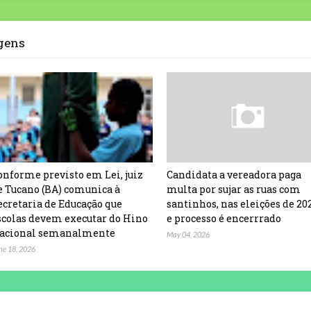
agens
onforme previsto em Lei, juiz
Candidata a vereadora paga
e Tucano (BA) comunica à
multa por sujar as ruas com
ecretaria de Educação que
santinhos, nas eleições de 20
scolas devem executar do Hino
e processo é encerrrado
acional semanalmente
May 04, 2026
ne 18, 2026