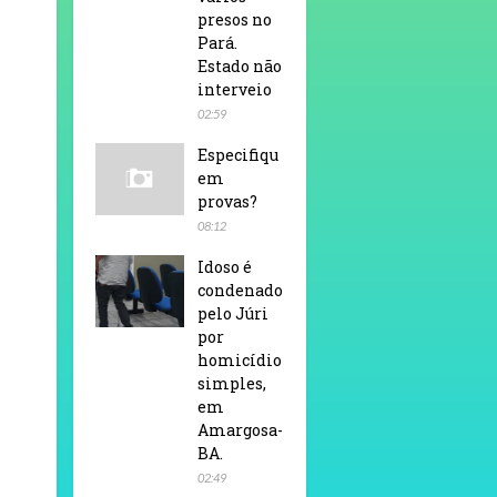
presos no
Pará.
Estado não
interveio
02:59
Especifiqu
em
provas?
08:12
Idoso é
condenado
pelo Júri
por
homicídio
simples,
em
Amargosa-
BA.
02:49