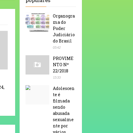
populares
Organogra
ma do
Poder
Judiciário
do Brasil
05:42
PROVIME
NTO Nº
22/2018
15:33
24,
Adolescen
te é
filmada
sendo
abusada
sexualme
nte por
vários