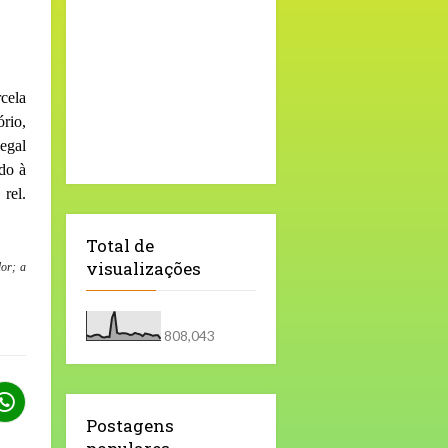
cela
rio,
egal
ado à
rel.
Total de
visualizações
dor; a
808,043
Postagens