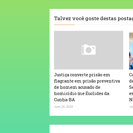
Talvez você goste destas post
Justiça converte prisão em
C
flagrante em prisão preventiva
d
de homem acusado de
S
homicídio me Euclides da
e
Cunha-BA
N
June 26, 2026
Ju