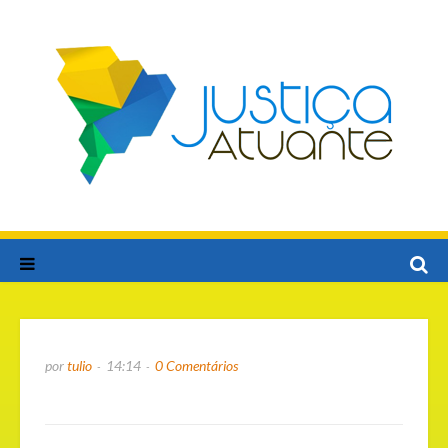
por
tulio
14:14
0 Comentários