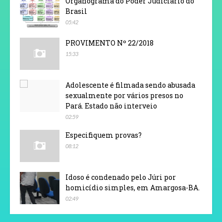
Organograma do Poder Judiciário do
Brasil
05:42
PROVIMENTO Nº 22/2018
15:33
Adolescente é filmada sendo abusada
sexualmente por vários presos no
Pará. Estado não interveio
02:59
Especifiquem provas?
08:12
Idoso é condenado pelo Júri por
homicídio simples, em Amargosa-BA.
02:49