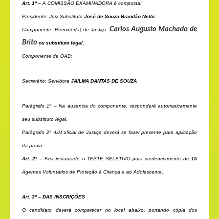
Art. 1º
– A COMISSÃO EXAMINADORA é composta:
Presidente: Juiz Substituto
José de Souza Brandão Netto
.
Carlos Augusto Machado de
Componente: Promotor(a) de Justiça:
Brito
ou substituto legal.
Componente da OAB:
Secretário: Servidora
JAILMA DANTAS DE SOUZA
Parágrafo 1º – Na ausência do componente, responderá automaticamente
seu substituto legal.
Parágrafo 2º -UM oficial de Justiça deverá se fazer presente para aplicação
da prova.
Art. 2º –
Fica instaurado o TESTE SELETIVO para credenciamento de
15
Agentes Voluntários de Proteção à Criança e ao Adolescente
.
Art. 3º – DAS INSCRIÇÕES
O candidato deverá comparecer no local abaixo, portando cópia dos