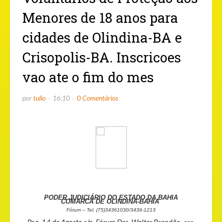
Menores de 18 anos para
cidades de Olindina-BA e
Crisopolis-BA. Inscricoes
vao ate o fim do mes
por
tulio
16:10
0 Comentários
PODER JUDICIÁRIO DO ESTADO DA BAHIA
COMARCA DE OLINDINA-BAHIA
Fórum – Tel. (75)34361030/3436-1213