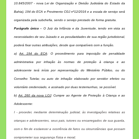
10.845/2007 - nova Lei de Organização e Divisão Judiciária do Estado da
Bahia), 194 do ECA e Provimento CGJ nº12/2016 e a escala de serviço será
organizada pela subchefia, sendo o serviço prestado de forma gratuita.
Parágrafo único
– O Juiz da Infância e da Juventude, tendo em vista as
necessidades de seu Juizado e as peculiaridades de sua região jurisdicional,
poderá fixar outras atribuições, desde que compatíveis com a função.
a)
Art. 194 do ECA
: O procedimento para imposição de penalidade
administrativa por infração às normas de proteção à criança e ao
adolescente terá início por representação do Ministério Público, ou do
Conselho Tutelar, ou auto de infração elaborado por servidor efetivo ou
voluntário credenciado, e assinado por duas testemunhas, se possível.
b)
Art. 260 da nova LOJ
:
Cumpre ao Agente de Proteção à Criança e ao
Adolescente:
I - proceder, mediante determinação judicial, às investigações relativas as
crianças e adolescentes, seus pais, tutores ou encarregados de sua guarda,
com o fim de esclarecer a ocorrência de fatos ou circunstâncias que possam
comprometer sua segurança física e moral;