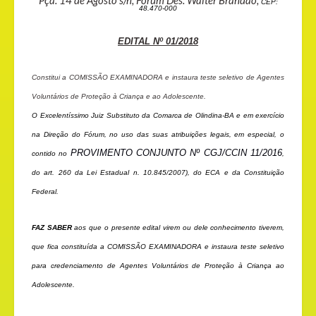
Pça. 14 de Agosto s/n, Fórum Des. Walter Brandão,
CEP:
48.470-000
EDITAL Nº 01/2018
Constitui a COMISSÃO EXAMINADORA e instaura teste seletivo de Agentes
Voluntários de Proteção à Criança e ao Adolescente.
O Excelentíssimo Juiz Substituto da Comarca de Olindina-BA e em exercício
na Direção do Fórum, no uso das suas atribuições legais, em especial, o
PROVIMENTO CONJUNTO Nº CGJ/CCIN 11/2016
contido no
,
do art. 260 da Lei Estadual n. 10.845/2007), do ECA e da Constituição
Federal.
FAZ SABER
aos que o presente edital virem ou dele conhecimento tiverem,
que fica constituída a COMISSÃO EXAMINADORA e instaura teste seletivo
para credenciamento de Agentes Voluntários de Proteção à Criança ao
Adolescente.