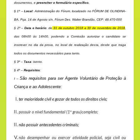
documentos, e
preencher o formulário específico.
§ 1º –
Local
: Administração do Fórum, localizado no FÓRUM DE OLINDINA-
BA,
Pça. 14 de Agosto s/n, Fórum Des. Walter Brandão, CEP: 48.470-000
§ 2º –
Data e horário
: de
31 de outubro 2018 a 30 de novembro de 2018
,
das 08h00 às 14h00, podendo a Comissão autorizar o candidato se
inscrever no dia da prova, no local de realização desta, desde que traga
todos os documentos necessários para tanto.
§ 3º –
Taxa
: isento.
§ 4º –
Requisitos
:
São requisitos para ser Agente Voluntário de Proteção à
I –
Criança e ao Adolescente:
ter maioridade civil e gozar de todos os direitos civis;
possuir o nível fundamental (1º grau)completo;
não possuir antecedentes criminais;
não desempenhar ou exercer atividade policial, seja civil ou