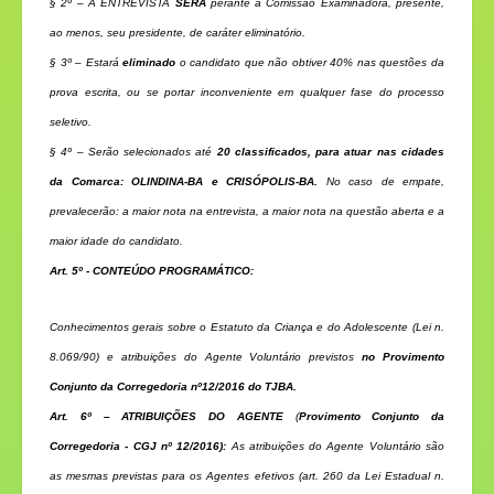
§ 2º – A ENTREVISTA
SERÁ
perante a Comissão Examinadora, presente,
ao menos, seu presidente, de caráter eliminatório.
§ 3º – Estará
eliminado
o candidato que não obtiver 40% nas questões da
prova escrita, ou se portar inconveniente em qualquer fase do processo
seletivo.
§ 4º – Serão selecionados até
20 classificados, para atuar nas cidades
da Comarca:
OLINDINA-BA e CRISÓPOLIS-BA.
No caso de empate,
prevalecerão: a maior nota na entrevista, a maior nota na questão aberta e a
maior idade do candidato.
Art. 5º - CONTEÚDO PROGRAMÁTICO:
Conhecimentos gerais sobre o Estatuto da Criança e do Adolescente (Lei n.
8.069/90) e atribuições do Agente Voluntário previstos
no Provimento
Conjunto da Corregedoria nº12/2016 do TJBA.
Art. 6º – ATRIBUIÇÕES DO AGENTE
(
Provimento Conjunto da
Corregedoria - CGJ nº 12/2016):
As atribuições do Agente Voluntário são
as mesmas previstas para os Agentes efetivos (art. 260 da Lei Estadual n.