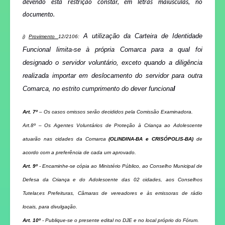
devendo esta restrição constar, em letras maiúsculas, no
documento.
A utilização da Carteira de Identidade
j)
Provimento
12/2106:
Funcional limita-se à própria Comarca para a qual foi
designado o servidor voluntário, exceto quando a diligência
realizada importar em deslocamento do servidor para outra
Comarca, no estrito cumprimento do dever funciona
l
Art. 7º
– Os casos omissos serão decididos pela Comissão Examinadora.
Art.8º – Os Agentes Voluntários de Proteção à Criança ao Adolescente
atuarão nas cidades da Comarca
(OLINDINA-BA e CRISÓPOLIS-BA)
de
acordo com a preferência de cada um aprovado.
Art. 9º
- Encaminhe-se cópia ao Ministério Público, ao Conselho Municipal de
Defesa da Criança e do Adolescente das 02 cidades, aos Conselhos
Tutelar,es Prefeituras, Câmaras de vereadores e às emissoras de rádio
locais, para divulgação.
Art. 10º
- Publique-se o presente edital no DJE e no local próprio do Fórum.