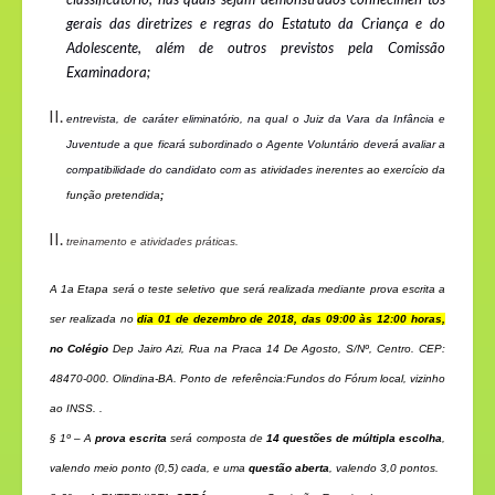
gerais das diretrizes e regras do Estatuto da Criança e do
Adolescente, além de outros previstos pela Comissão
Examinadora;
entrevista, de caráter eliminatório, na qual o Juiz da Vara da Infância e
Juventude a que ficará subordinado o Agente Voluntário deverá avaliar a
compatibilidade do candidato com as
atividades inerentes ao exercício da
função pretendida
;
treinamento e atividades práticas.
A 1a Etapa será o teste
seletivo que será realizada mediante prova escrita a
ser realizada no
dia 01 de dezembro de 2018, das 09:00 às 12:00 horas,
no Colégio
Dep Jairo Azi, Rua na Praca 14 De Agosto, S/Nº, Centro. CEP:
48470-000. Olindina-BA. Ponto de referência:Fundos do Fórum local, vizinho
ao INSS. .
§ 1º – A
prova escrita
será composta de
14 questões de múltipla escolha
,
valendo meio ponto (0,5) cada, e uma
questão aberta
, valendo 3,0 pontos.