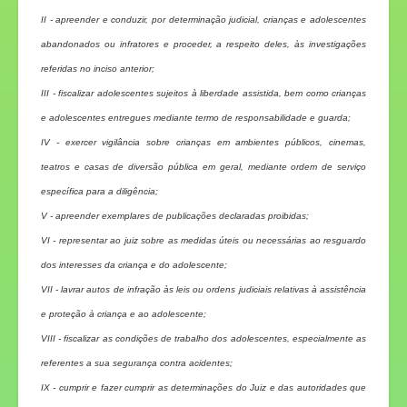
II - apreender e conduzir, por determinação judicial, crianças e adolescentes
abandonados ou infratores e proceder, a respeito deles, às investigações
referidas no inciso anterior;
III - fiscalizar adolescentes sujeitos à liberdade assistida, bem como crianças
e adolescentes entregues mediante termo de responsabilidade e guarda;
IV - exercer vigilância sobre crianças em ambientes públicos, cinemas,
teatros e casas de diversão pública em geral, mediante ordem de serviço
específica para a diligência;
V - apreender exemplares de publicações declaradas proibidas;
VI - representar ao juiz sobre as medidas úteis ou necessárias ao resguardo
dos interesses da criança e do adolescente;
VII - lavrar autos de infração às leis ou ordens judiciais relativas à assistência
e proteção à criança e ao adolescente;
VIII - fiscalizar as condições de trabalho dos adolescentes, especialmente as
referentes a sua segurança contra acidentes;
IX - cumprir e fazer cumprir as determinações do Juiz e das autoridades que