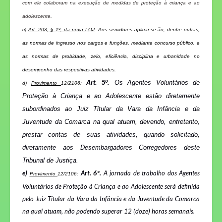
com ele colaboram na execução de medidas de proteção à criança e ao
adolescente.
c)
Art. 203,
§ 1º,
da nova LOJ
:
Aos servidores aplicar-se-ão, dentre outras,
as normas de ingresso nos cargos e funções, mediante concurso público, e
as normas de probidade, zelo, eficiência, disciplina e urbanidade no
desempenho das respectivas atividades.
Art. 5º.
Os Agentes Voluntários de
d)
Provimento
12/2106:
Proteção à Criança e ao Adolescente estão diretamente
subordinados ao Juiz Titular da Vara da Infância e da
Juventude da Comarca na qual atuam, devendo, entretanto,
prestar contas de suas atividades, quando solicitado,
diretamente aos Desembargadores Corregedores deste
Tribunal de Justiça.
e)
Art. 6º.
A jornada de trabalho dos Agentes
Provimento
12/2106:
Voluntários de Proteção à Criança e ao Adolescente será definida
pelo Juiz Titular da Vara da Infância e da Juventude da Comarca
na qual atuam, não podendo superar 12 (doze) horas semanais.