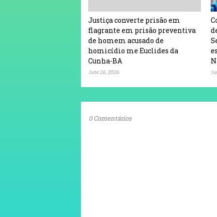
Justiça converte prisão em
C
flagrante em prisão preventiva
d
de homem acusado de
S
homicídio me Euclides da
e
Cunha-BA
N
June 26, 2026
Ju
0 Comentários