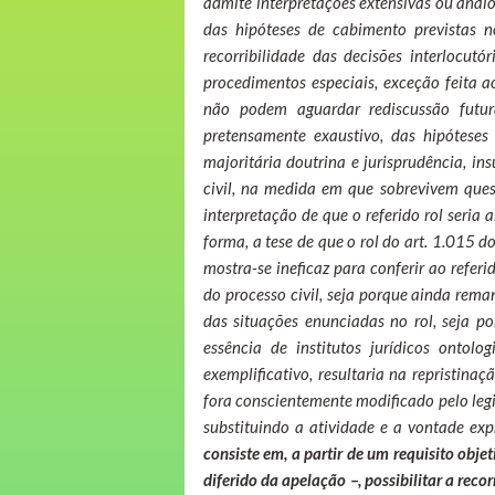
admite interpretações extensivas ou analóg
das hipóteses de cabimento previstas no 
recorribilidade das decisões interlocu
procedimentos especiais, exceção feita a
não podem aguardar rediscussão futur
pretensamente exaustivo, das hipóteses
majoritária doutrina e jurisprudência, 
civil, na medida em que sobrevivem ques
interpretação de que o referido rol seria
forma, a tese de que o rol do art. 1.015 d
mostra-se ineficaz para conferir ao refe
do processo civil, seja porque ainda rem
das situações enunciadas no rol, seja p
essência de institutos jurídicos ontol
exemplificativo, resultaria na repristin
fora conscientemente modificado pelo legi
substituindo a atividade e a vontade ex
consiste em, a partir de um requisito obje
diferido da apelação –, possibilitar a reco