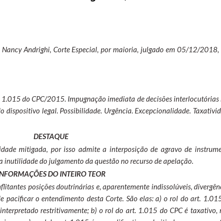
n. Nancy Andrighi, Corte Especial, por maioria, julgado em 05/12/2018,
rt. 1.015 do CPC/2015. Impugnação imediata de decisões interlocutórias
do dispositivo legal. Possibilidade. Urgência. Excepcionalidade. Taxativi
DESTAQUE
idade mitigada, por isso admite a interposição de agravo de instrum
a inutilidade do julgamento da questão no recurso de apelação.
INFORMAÇÕES DO INTEIRO TEOR
flitantes posições doutrinárias e, aparentemente indissolúveis, divergên
e pacificar o entendimento desta Corte. São elas: a) o rol do art. 1.01
nterpretado restritivamente; b) o rol do art. 1.015 do CPC é taxativo,