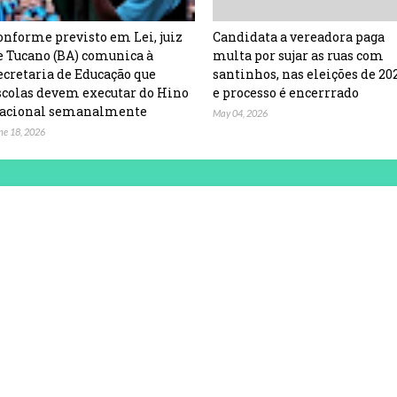
onforme previsto em Lei, juiz
Candidata a vereadora paga
e Tucano (BA) comunica à
multa por sujar as ruas com
ecretaria de Educação que
santinhos, nas eleições de 20
scolas devem executar do Hino
e processo é encerrrado
acional semanalmente
May 04, 2026
ne 18, 2026