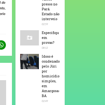
l do
presos no
nto,
Pará.
prio
Estado não
interveio
02:59
Especifiqu
em
provas?
08:12
Idoso é
condenado
pelo Júri
por
homicídio
simples,
em
Amargosa-
BA.
02:49