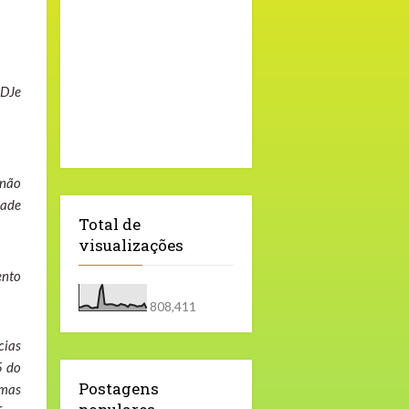
 DJe
 não
dade
Total de
visualizações
ento
808,411
cias
5 do
Postagens
 mas