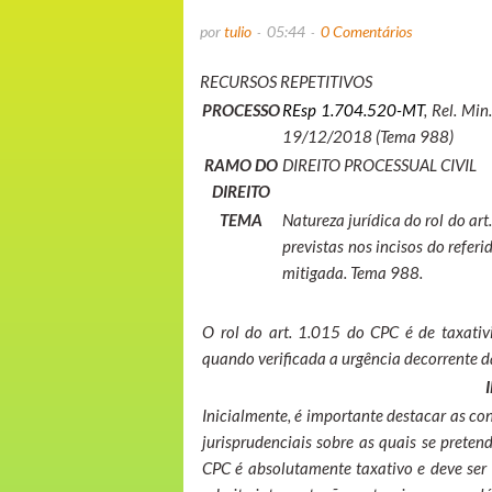
por
tulio
05:44
0 Comentários
RECURSOS REPETITIVOS
PROCESSO
REsp 1.704.520-MT
, Rel. Mi
19/12/2018 (Tema 988)
RAMO DO
DIREITO PROCESSUAL CIVIL
DIREITO
TEMA
Natureza jurídica do rol do a
previstas nos incisos do referi
mitigada. Tema 988.
O rol do art. 1.015 do CPC é de taxativ
quando verificada a urgência decorrente d
Inicialmente, é importante destacar as con
jurisprudenciais sobre as quais se pretend
CPC é absolutamente taxativo e deve ser i