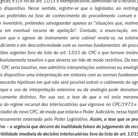
icas; e c) o rol do art. 1.015 é exemplificativo, admitindo-se o recurso 
dispositivo. Nesse sentido, registre-se que o legislador, ao restring
tórias proferidas na fase de conhecimento do procedimento comum e
o inventário, pretendeu salvaguardar apenas as "situações que, realme
a em eventual recurso de apelação". Contudo, a enunciação, em
 em que o agravo de instrumento seria cabível revela-se, na esteir
insuficiente e em desconformidade com as normas fundamentais do proc
tões urgentes fora da lista do art. 1.015 do CPC e que tornam inviáv
 absolutamente taxativo e que deveria ser lido de modo restritivo. Da m
o CPC seria taxativo, mas admitiria interpretações extensivas ou analógi
rido dispositivo uma interpretação em sintonia com as normas fundamen
anescerão hipóteses em que não será possível extrair o cabimento do ag
orque o uso da interpretação extensiva ou da analogia pode desnatur
ogicamente distintos. Por sua vez, a tese de que o rol seria meram
ação do regime recursal das interlocutórias que vigorava no CPC/1973 e
slador do novo CPC, de modo que estaria o Poder Judiciário, nessa hipót
pressamente externada pelo Poder Legislativo.
Assim, a tese que se pr
tivo – a urgência que decorre da inutilidade futura do julgamento do rec
rribilidade imediata de decisões interlocutórias fora da lista do art. 1.01