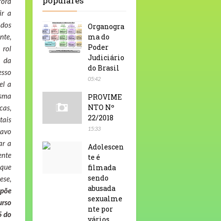
populares
fora
ir a
 dos
Organogra
nte,
ma do
Poder
 rol
Judiciário
a da
do Brasil
esso
05:42
el a
esma
PROVIME
NTO Nº
cas,
22/2018
tais
15:33
ravo
ar a
Adolescen
ente
te é
 que
filmada
sendo
ese,
abusada
opõe
sexualme
urso
nte por
5 do
vários