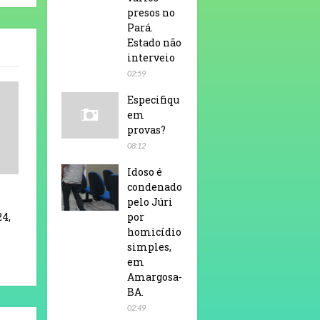
presos no
Pará.
Estado não
interveio
02:59
Especifiqu
em
provas?
08:12
Idoso é
condenado
pelo Júri
24,
por
homicídio
simples,
em
Amargosa-
BA.
02:49