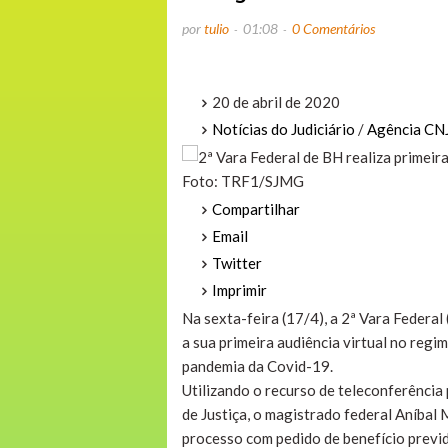
por
tulio
01:08
0 Comentários
20 de abril de 2020
Notícias do Judiciário
/
Agência CNJ
Foto: TRF1/SJMG
Compartilhar
Email
Twitter
Imprimir
Na sexta-feira (17/4), a 2ª Vara Federal
a sua primeira audiência virtual no reg
pandemia da Covid-19.
Utilizando o recurso de teleconferênci
de Justiça, o magistrado federal Aníbal
processo com pedido de benefício previ