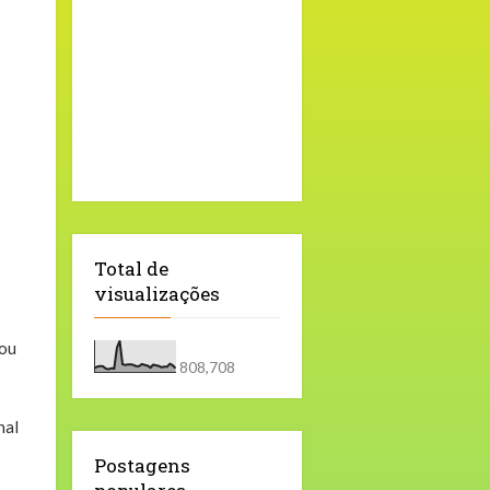
Total de
visualizações
zou
808,708
nal
Postagens