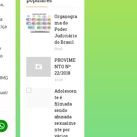
populares
a,
Organogra
na
ma do
tiça
Poder
Judiciário
do Brasil
r
05:42
ão
PROVIME
NTO Nº
22/2018
SJMG
15:33
Adolescen
tual/
te é
filmada
sendo
abusada
sexualme
nte por
vários