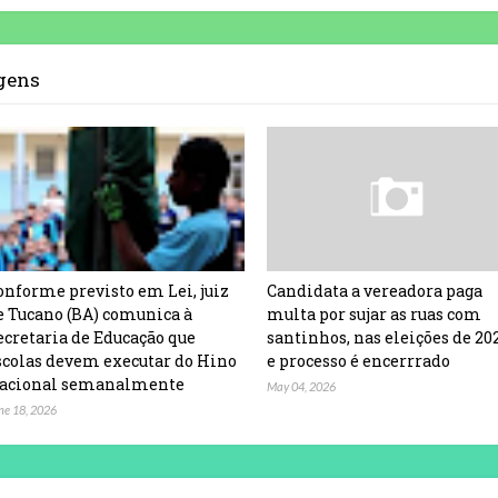
agens
onforme previsto em Lei, juiz
Candidata a vereadora paga
e Tucano (BA) comunica à
multa por sujar as ruas com
ecretaria de Educação que
santinhos, nas eleições de 20
scolas devem executar do Hino
e processo é encerrrado
acional semanalmente
May 04, 2026
ne 18, 2026