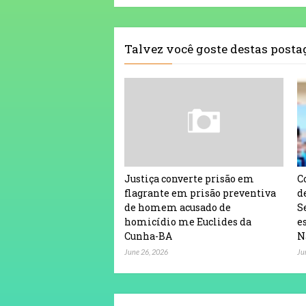
Talvez você goste destas post
Justiça converte prisão em
C
flagrante em prisão preventiva
d
de homem acusado de
S
homicídio me Euclides da
e
Cunha-BA
N
June 26, 2026
Ju