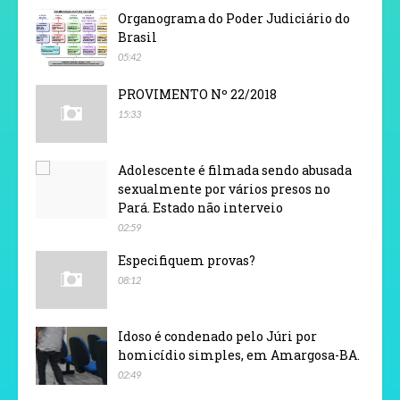
Organograma do Poder Judiciário do
Brasil
05:42
PROVIMENTO Nº 22/2018
15:33
Adolescente é filmada sendo abusada
sexualmente por vários presos no
Pará. Estado não interveio
02:59
Especifiquem provas?
08:12
Idoso é condenado pelo Júri por
homicídio simples, em Amargosa-BA.
02:49