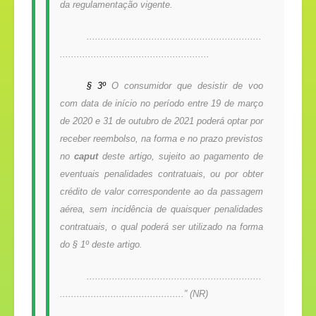
da regulamentação vigente.
..............................................................
.....................................................
§ 3º
O consumidor que desistir de voo
com data de início no período entre 19 de março
de 2020 e 31 de outubro de 2021 poderá optar por
receber reembolso, na forma e no prazo previstos
no
caput
deste artigo, sujeito ao pagamento de
eventuais penalidades contratuais, ou por obter
crédito de valor correspondente ao da passagem
aérea, sem incidência de quaisquer penalidades
contratuais, o qual poderá ser utilizado na forma
do § 1º deste artigo.
..............................................................
............................................” (NR)