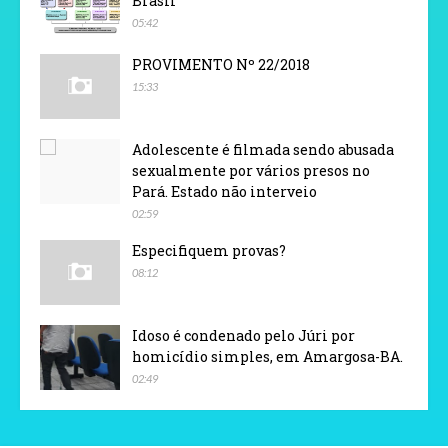
Brasil
05:42
PROVIMENTO Nº 22/2018
15:33
Adolescente é filmada sendo abusada
sexualmente por vários presos no
Pará. Estado não interveio
02:59
Especifiquem provas?
08:12
Idoso é condenado pelo Júri por
homicídio simples, em Amargosa-BA.
02:49