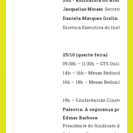
20h -
Assinatura do Acordo d
Jacqueline Moraes
Secretária E
Daniela Marques Grelin
Diretora Executiva do Instituto
25/10 (quarta-feira)
09:30h – 11:30h – GTS Online
14h – 16h– Mesas Redondas
(Un
16h – 18h – Mesas Redondas
(Un
19h – Conferências Cineteatro
Palestra: A segurança privad
Edmar Barbosa
Presidente do Sindicato da Emp