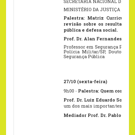
SECRETARIA NACIONAL DE SE
MINISTÉRIO DA JUSTIÇA E SE
Palestra: Matriz Curricular
revisão sobre os resultados
pública e defesa social.
Prof. Dr. Alan Fernandes
Professor em Segurança Pública
Polícia Militar/SP, Doutor e
Segurança Pública
27/10 (sexta-feira)
9h00 -
Palestra:
Quem comanda 
Prof. Dr. Luiz Eduardo Soares
A
um dos mais importantes especi
Mediador Prof. Dr. Pablo Orne