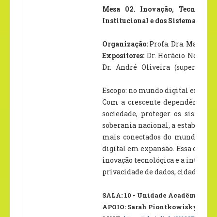
Mesa 02. Inovação, Tecnologia
Institucional e dos Sistemas de 
Organização:
Profa. Dra. Maria Ca
Expositores:
Dr. Horácio Nelson 
Dr. André Oliveira (superinten
Escopo: no mundo digital em cons
Com a crescente dependência de
sociedade, proteger os sistema
soberania nacional, a estabilidad
mais conectados do mundo, com 
digital em expansão. Essa conec
inovação tecnológica e a interaçã
privacidade de dados, cidadania e
SALA: 10 - Unidade Acadêmica II –
APOIO: Sarah Piontkowisky