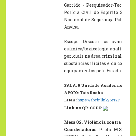
Garrido - Pesquisador-Tecnologi
Polícia Civil do Espírito Santo;
Nacional de Segurança Pública (S
Anvisa.
Escopo: Discutir os avanços 
química/toxicologia analíticas 
periciais na área criminal, e qu
substâncias ilícitas e da contín
equipamentos pelo Estado.
SALA: 9 Unidade Acadêmica II – P
APOIO: Tais Rocha
LINK:
https://abrir.link/6rI2P
Link no QR-CODE:
Mesa 02. Violência contra Criança
Coordenadoras:
Profa. M.Sc. Adr