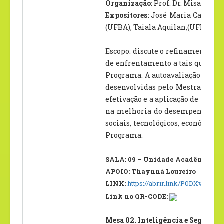
Organização:
Prof. Dr. Misael Ne
Expositores:
José Maria Carvalho 
(UFBA), Taiala Aquilan,(UFBA) Ivo
Escopo: discute o refinamento do
de enfrentamento a tais questõe
Programa. A autoavaliação é emp
desenvolvidas pelo Mestrado Prof
efetivação e a aplicação de indic
na melhoria do desempenho das in
sociais, tecnológicos, econômico
Programa.
SALA: 09 – Unidade Acadêmica II 
APOIO: Thaynná Loureiro
LINK:
https://abrir.link/P0DXv
Link no QR-CODE:
Mesa 02. Inteligência e Seguranç