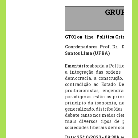
GRUPOS 
GT01 on-line. Política Criminal
Coordenadores: Prof. Dr.
Daniel
Santos Lima (UFBA)
Ementário:
a
borda a Política Cri
a integração das ordens políti
democracia, a construção, efet
contradição ao Estado Democrá
proibicionistas, engendradas 
paradigmas estão os princípios
princípio da isonomia, na medi
generalizado, distribuídas por di
debate tanto nos meios científico
mais diversos tipos de proibi
sociedades liberais democráticas
Data: 25/10/2023 - 09:30h as 11:3