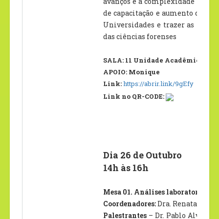
avanços e a complexidade tecnol
de capacitação e aumento do efet
Universidades e trazer as reflexõ
das ciências forenses
SALA: 11 Unidade Acadêmica II – 
APOIO: Monique
Link:
https://abrir.link/9gEfy
Link no QR-CODE:
Dia 26 de Outubro
14h às 16h
Mesa 01. Análises laboratoriais 
Coordenadores:
Dra. Renata Carva
Palestrantes
– Dr. Pablo Alves Ma