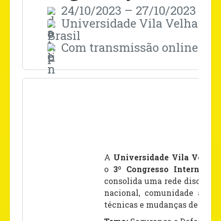
24/10/2023
– 27/10/2023
- 08
Universidade Vila Velha - UV
Brasil
Com transmissão online
A
Universidade Vila Velha
o
3º Congresso Internacio
consolida uma rede discussão
nacional, comunidade acadê
técnicas e mudanças de ações