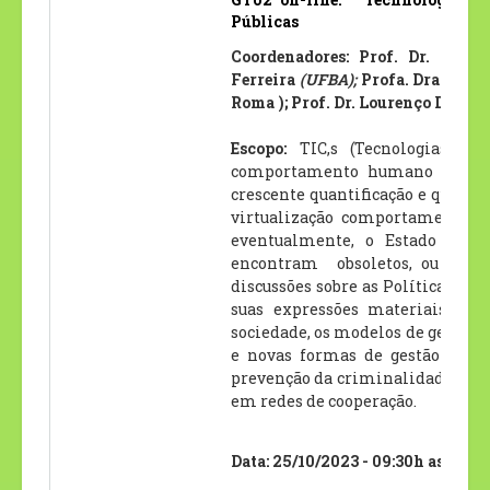
Públicas
Coordenadores: Prof. Dr.
Horác
Ferreira
(UFBA);
Profa. Dra. Môni
Roma ); Prof. Dr. Lourenço Dias (
Escopo:
TIC,s (Tecnologias d
comportamento humano nas múlt
crescente quantificação e qualif
virtualização comportamental, d
eventualmente, o Estado detinh
encontram
obsoletos, ou não,
discussões sobre as Políticas e 
suas expressões materiais, cul
sociedade, os modelos de gestão 
e novas formas de gestão da in
prevenção da criminalidade, prom
em redes de cooperação.
Data: 25/10/2023 - 09:30h as 11:3