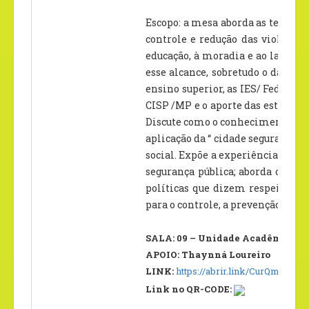
Escopo: a mesa aborda as temátic
controle e redução das violênci
educação, à moradia e ao lazer e
esse alcance, sobretudo o da inte
ensino superior, as IES/ Federais
CISP /MP e o aporte das estrutura
Discute como o conhecimento cien
aplicação da “ cidade segura” e n
social. Expõe a experiência do d
segurança pública; aborda o pap
políticas que dizem respeito a c
para o controle, a prevenção das 
SALA: 09 – Unidade Acadêmica II 
APOIO: Thaynná Loureiro
LINK:
https://abrir.link/CurQm
Link no QR-CODE: