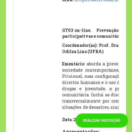
GT03 on-line. Prevenção das vi
participativas e comunitárias
Coordenador(as): Prof. Dra. Cl
Odilza Lins (UFBA)
Ementário:
aborda a
prevenção d
sociedade contemporânea, assi
Prisional, suas configurações, o
direitos humanos e o uso da forç
drogas e juventude, a prevenç
comunitária.
Inclui as discussõe
transversalmente por compone
situações
de desastres, sinistros 
Data: 25/10/2023 e 26/10/2023 - 0
REALIZAR INSCRIÇÃO
Apresentações: