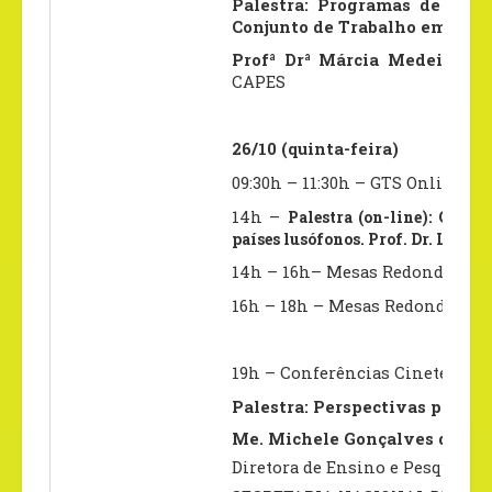
Palestra: Programas de Mest
Conjunto de Trabalho em uma 
Profª Drª Márcia Medeiros
C
CAPES
26/10 (quinta-feira)
09:30h – 11:30h – GTS Online
14h –
Palestra (on-line): Coope
países lusófonos.
Prof. Dr. Luís 
14h – 16h– Mesas Redondas (Uni
16h – 18h – Mesas Redondas
(U
19h – Conferências Cineteatro
Palestra: Perspectivas para u
Me. Michele Gonçalves dos R
Diretora de Ensino e Pesquisa