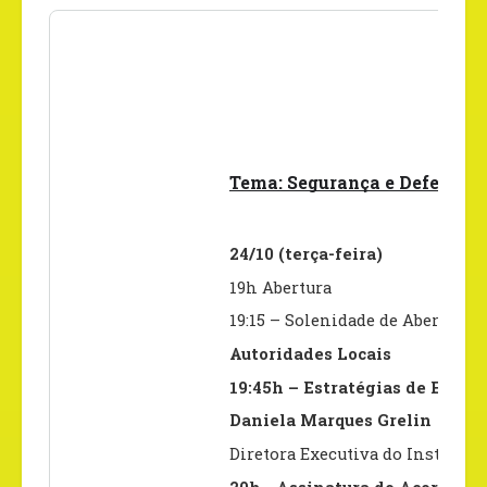
P
Tema: Segurança e Defesa: C
24/10 (terça-feira)
19h Abertura
19:15 – Solenidade de Abertura -
Autoridades Locais
19:45h – Estratégias de Enfr
Daniela Marques Grelin
Diretora Executiva do Instituto