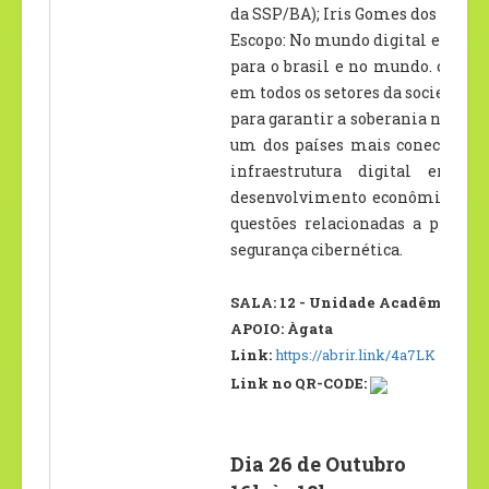
da SSP/BA); Iris Gomes dos Santos
Escopo: No mundo digital em cons
para o brasil e no mundo. com a
em todos os setores da sociedade,
para garantir a soberania naciona
um dos países mais conectados
infraestrutura digital em e
desenvolvimento econômico, a ino
questões relacionadas a proteçã
segurança cibernética.
SALA: 12 - Unidade Acadêmica II –
APOIO: Àgata
Link:
https://abrir.link/4a7LK
Link no QR-CODE:
Dia 26 de Outubro