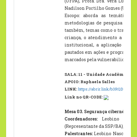
(UFPA), Profa. Dra. Vera Lúcia 
Nadilson Portilho Gomes (UFPA); 
Escopo: aborda as temáticas r
metodologias de pesquisa e inte
também, temas como o trabalho in
criança, o atendimento a crianç
institucional, a aplicação das 
pautados em ações e programas em
marcados pela vulnerabilidade so
SALA: 11 - Unidade Acadêmica II –
APOIO: Raphaela Salles
LINK:
https://abrir.link/b3RQD
Link no QR-CODE:
Mesa 03. Segurança cibernética: P
Coordenadores:
Leobino Nasc
(Representante da SSP/BA); Iris 
Palestrantes:
Leobino Nascimento