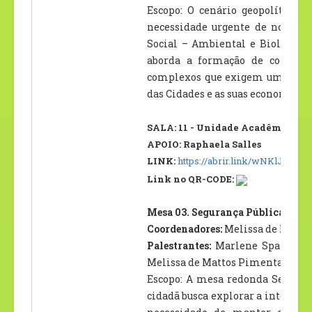
Escopo: O cenário geopolítico g
necessidade urgente de novas co
Social – Ambiental e Biológica
aborda a formação de competên
complexos que exigem uma integr
das Cidades e as suas economias.
SALA: 11 - Unidade Acadêmica II –
APOIO: Raphaela Salles
LINK:
https://abrir.link/wNKlJ
Link no QR-CODE:
Mesa 03. Segurança Pública e Dir
Coordenadores:
Melissa de Mattos
Palestrantes:
Marlene Spaniol (U
Melissa de Mattos Pimenta (UFR
Escopo: A mesa redonda Seguran
cidadã busca explorar a interseçã