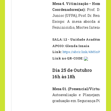
Mesa 4. Vitimização – Homicídio,
Coordenadores(as):
Prof. Dr. Ed
Junior (UFPA); Prof. Dr. Renato H
Escopo: A mesa aborda aborda 
Feminicidio, Mortes Intencionais, 
SALA: 12 - Unidade Acadêmica II –
APOIO: Glenda Isnaia
Link:
https://abrir.link/4MSnW
Link no QR-CODE:
Dia 25 de Outubro
16h às 18h
Mesa 01. (Presencial/Virtual)
Autoavaliação e Planejamento E
graduação em Segurança Pública