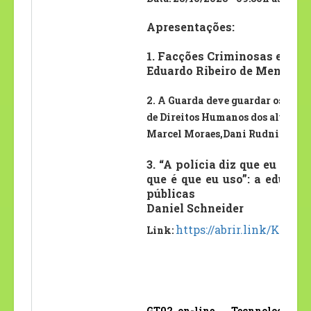
Apresentações:
1. Facções Criminosas em S
Eduardo Ribeiro de Menezes
2. A Guarda deve guardar os Dir
de Direitos Humanos dos alunos 
Marcel Moraes,Dani Rudnicki
3. “A polícia diz que eu já c
que é que eu uso”: a educaç
públicas
Daniel Schneider
https://abrir.link/KnTbz
Link:
GT02 on-line. Tecnnologias de