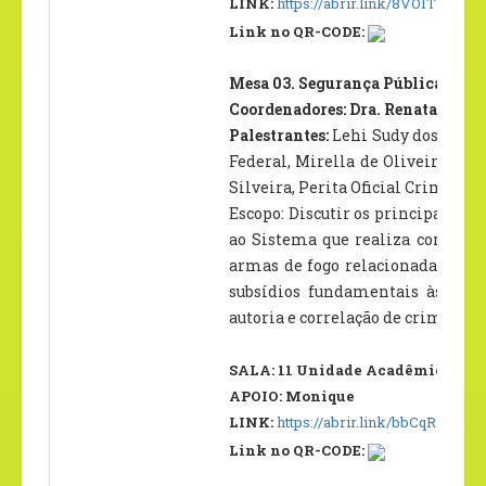
LINK:
https://abrir.link/8VOIT
Link no QR-CODE:
Mesa 03. Segurança Pública e o S
Coordenadores: Dra. Renata Carva
Palestrantes:
Lehi Sudy dos Santos
Federal, Mirella de Oliveira Sant
Silveira, Perita Oficial Criminal,
Escopo: Discutir os principais re
ao Sistema que realiza comparaç
armas de fogo relacionadas aos 
subsídios fundamentais às açõe
autoria e correlação de crimes
SALA: 11 Unidade Acadêmica II – 
APOIO: Monique
LINK:
https://abrir.link/bbCqR
Link no QR-CODE: