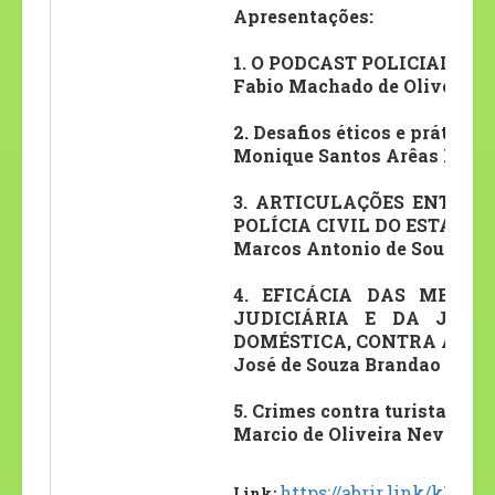
Apresentações:
1. O PODCAST POLICIAL E 
Fabio Machado de Oliveira, 
2. Desafios éticos e prático
Monique Santos Arêas Baitel
3. ARTICULAÇÕES ENTRE 
POLÍCIA CIVIL DO ESTADO 
Marcos Antonio de Souza
4. EFICÁCIA DAS MEDID
JUDICIÁRIA E DA JUST
DOMÉSTICA, CONTRA A MUL
José de Souza Brandao Nett
5. Crimes contra turistas na 
Marcio de Oliveira Neves, I
https://abrir.link/kFidK
Link: