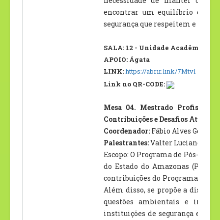
necessidade de manter comunid
encontrar um equilíbrio entr
segurança que respeitem e protej
SALA: 12 - Unidade Acadêmica II –
APOIO: Ágata
LINK:
https://abrir.link/7Mtvl
Link no QR-CODE:
Mesa 04. Mestrado Profissiona
Contribuições e Desafios Atuais
Coordenador:
Fábio Alves Gomes 
Palestrantes:
Valter Luciano Gonç
Escopo: O Programa de Pós-gradu
do Estado do Amazonas (PPGSP/
contribuições do Programa para a
Além disso, se propõe a discuti
questões ambientais e indíge
instituições de segurança e soci