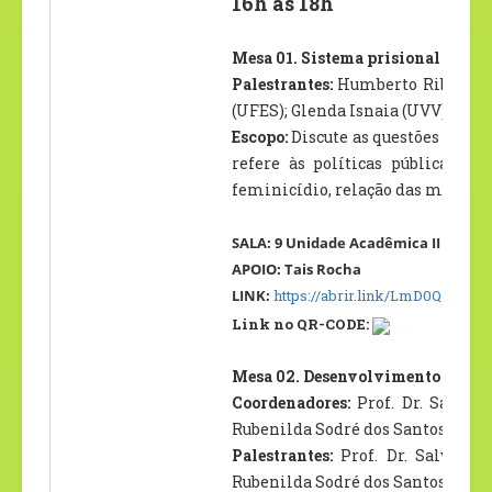
16h às 18h
Mesa 01. Sistema prisional e Ques
Palestrantes:
Humberto Ribeiro J
(UFES); Glenda Isnaia (UVV).
Escopo:
Discute as questões de gê
refere às políticas públicas e
feminicídio, relação das mulheres
SALA: 9 Unidade Acadêmica II – Prédi
APOIO: Tais Rocha
LINK:
https://abrir.link/LmD0Q
Link no QR-CODE:
Mesa 02. Desenvolvimento de Est
Coordenadores:
Prof. Dr. Salvado
Rubenilda Sodré dos Santos ( UFB
Palestrantes:
Prof. Dr. Salvador
Rubenilda Sodré dos Santos ( UFB