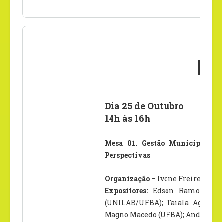
Pr
Dia 25 de Outubro
14h às 16h
Mesa 01. Gestão Municipal da 
Perspectivas
Organização
– Ivone Freire Costa
Expositores:
Edson Ramos (UFP
(UNILAB/UFBA); Taiala Aguilan
Magno Macedo (UFBA); Anderson 