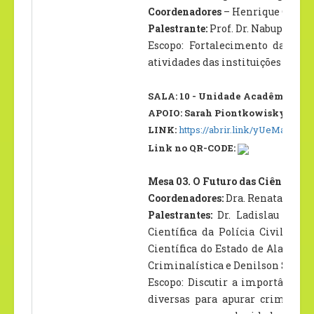
Coordenadores
– Henrique Geaqui
Palestrante:
Prof. Dr. Nabupolasar
Escopo: Fortalecimento das ativ
atividades das instituições polici
SALA: 10 - Unidade Acadêmica II –
APOIO: Sarah Piontkowisky
LINK:
https://abrir.link/yUeMa
Link no QR-CODE:
Mesa 03. O Futuro das Ciências F
Coordenadores:
Dra. Renata Carva
Palestrantes:
Dr. Ladislau Brit
Científica da Polícia Civil do 
Científica do Estado de Alagoas 
Criminalística e Denilson Soares 
Escopo: Discutir a importância 
diversas para apurar crimes e o