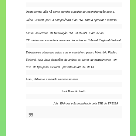
Desta forma, não
há como atender a pedido de reconsideração pelo d.
Juízo Eleitoral, pois, a competência é do TRE para a apreciar o recurso.
Assim, no termos da Resolução TSE 23.659/21 e art. 57 do
CE, determino a imediata remessa dos autos ao Tribunal Regional Eleitoral.
Extraiam-se cópia dos autos e as encaminhem para o Ministério Público
Eleitoral, haja vista alegações de ambas as partes de cometimento , em
tese, de tipo penal eleitoral , previsto no art.350 do CE.
Araci, datado e assinado eletronicamente.
José Brandão Netto
Juiz Eleitoral e Especializado pela EJE do TRE/BA