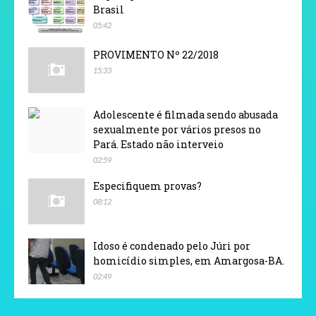
Brasil
05:42
PROVIMENTO Nº 22/2018
15:33
Adolescente é filmada sendo abusada
sexualmente por vários presos no
Pará. Estado não interveio
02:59
Especifiquem provas?
08:12
Idoso é condenado pelo Júri por
homicídio simples, em Amargosa-BA.
02:49