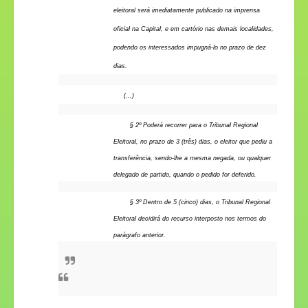
eleitoral será imediatamente publicado na imprensa
oficial na Capital, e em cartório nas demais localidades,
podendo os interessados impugná-lo no prazo de dez
dias.
(...)
§ 2º Poderá recorrer para o Tribunal Regional
Eleitoral, no prazo de 3 (três) dias, o eleitor que pediu a
transferência, sendo-lhe a mesma negada, ou qualquer
delegado de partido, quando o pedido for deferido.
§ 3º Dentro de 5 (cinco) dias, o Tribunal Regional
Eleitoral decidirá do recurso interposto nos termos do
parágrafo anterior.