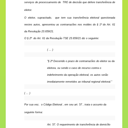
serviços de processamento de TRE de decisão que defere transferência de
eleitor.
O eleitor, supracitado, que tem sua transferência eleitoral questionada
nestes autos, apresentou as contrarrazões nos moldes do § 1º do Art. 61
da Resolução 23.659/21.
O § 2º do Art. 61 da Resolução TSE 23.659/21 diz o seguinte:
( ... )
"§ 2º Decorrido o prazo de contrarrazões do eleitor ou da
eleitora, ou sendo o caso de recurso contra o
indeferimento da operação eleitoral, os autos serão
imediatamente remetidos ao tribunal regional eleitoral."
( ... )
Por sua vez, o Código Eleitoral , em seu art. 57 , trata o assunto da
seguinte forma:
Art. 57. O requerimento de transferência de domicílio