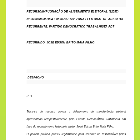
RECURSO/IMPUGNAÇÃO DE ALISTAMENTO ELEITORAL (12557)
Nº 0600008-60.2024.6.05.0123 / 123ª ZONA ELEITORAL DE ARACI BA
RECORRENTE: PARTIDO DEMOCRATICO TRABALHISTA PDT
RECORRIDO: JOSE EDSON BRITO MAIA FILHO
DESPACHO
R.H.
Trata-se de recurso contra o deferimento de transferência eleitoral
apresentado tempestivamente pelo Partido Democrático Trabalhista em
face do requerimento feito pelo eleitor José Edson Brito Maia Filho.
O partido político possui legitimidade para recorrer ao responsável pelos