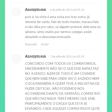
Anonymous
6 de julho de 2011 às 05:16
pois é, na vista é uma coisa por traz outra, já
deveria ter saido, fala de todo mundo, macaco fala
e não olha pro rabo, se alguém precisar dele esta no
abismo, sinto muito por termos colegas assim
desunido e descompromissado
Responder
Excluir
Anonymous
7 de julho de 2011 às 05:19
CONCORDO COM TODOS OS COMENTÁRIOS,
SINCERAMENTE NÃO SEI O QUE ESSE RAPAZ FAZ
NO JUIZADO, ALÉM DE TUDO É UM COVARDE
QUE NEM SABE PARA ONDE VAI O JUIZADO NEM
O ECA.PARABÉNS A QUEM TEVE A INICIATIVA DE
FAZER CRITICAS , NÃO PODEMOS NOS
ACOVARDAR DIANTE DA OMISSÃO, COMISS´RIO
QUE NÃO FAZ NADA TEM É MESMO QUE SAIR,
PRINCIPALMENTE O DAQUI QUE ESTA SE
ESVAINDO, CADE AQUELES COMISS´RIUOS QUYE