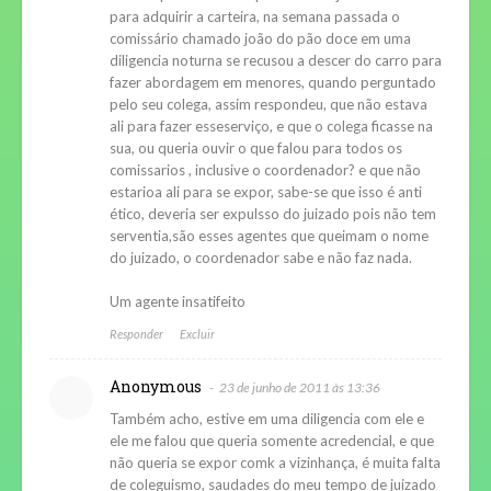
para adquirir a carteira, na semana passada o
comissário chamado joão do pão doce em uma
diligencia noturna se recusou a descer do carro para
fazer abordagem em menores, quando perguntado
pelo seu colega, assim respondeu, que não estava
ali para fazer esseserviço, e que o colega ficasse na
sua, ou queria ouvir o que falou para todos os
comissarios , inclusive o coordenador? e que não
estarioa ali para se expor, sabe-se que isso é anti
ético, deveria ser expulsso do juizado pois não tem
serventia,são esses agentes que queimam o nome
do juizado, o coordenador sabe e não faz nada.
Um agente insatifeito
Responder
Excluir
Anonymous
23 de junho de 2011 às 13:36
Também acho, estive em uma diligencia com ele e
ele me falou que queria somente acredencial, e que
não queria se expor comk a vizinhança, é muita falta
de coleguismo, saudades do meu tempo de juizado