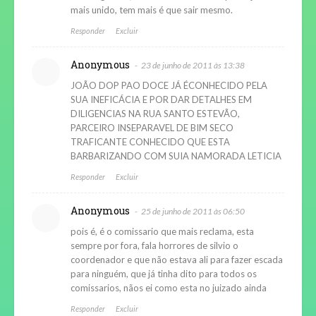
mais unido, tem mais é que sair mesmo.
Responder
Excluir
Anonymous
23 de junho de 2011 às 13:38
JOÃO DOP PAO DOCE JÁ ÉCONHECIDO PELA
SUA INEFICÁCIA E POR DAR DETALHES EM
DILIGENCIAS NA RUA SANTO ESTEVÃO,
PARCEIRO INSEPARAVEL DE BIM SECO
TRAFICANTE CONHECIDO QUE ESTA
BARBARIZANDO COM SUIA NAMORADA LETICIA
Responder
Excluir
Anonymous
25 de junho de 2011 às 06:50
pois é, é o comissario que mais reclama, esta
sempre por fora, fala horrores de silvio o
coordenador e que não estava ali para fazer escada
para ninguém, que já tinha dito para todos os
comissarios, nãos ei como esta no juizado ainda
Responder
Excluir